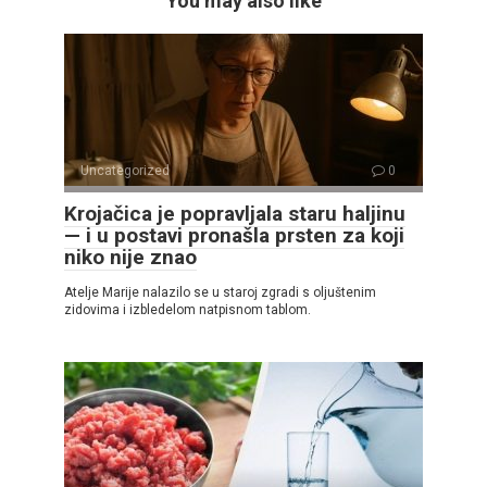
You may also like
Uncategorized
0
Krojačica je popravljala staru haljinu
— i u postavi pronašla prsten za koji
niko nije znao
Atelje Marije nalazilo se u staroj zgradi s oljuštenim
zidovima i izbledelom natpisnom tablom.