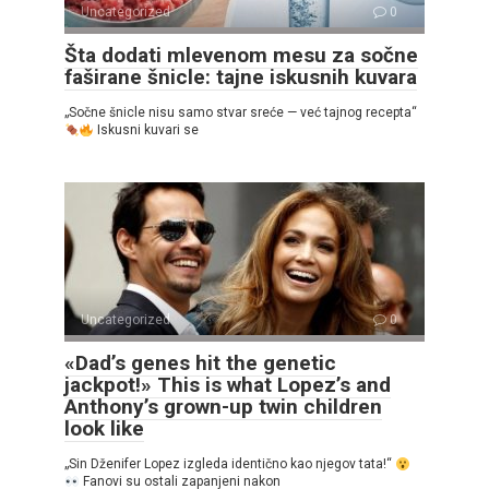
Uncategorized
0
Šta dodati mlevenom mesu za sočne
faširane šnicle: tajne iskusnih kuvara
„Sočne šnicle nisu samo stvar sreće — već tajnog recepta“
Iskusni kuvari se
Uncategorized
0
«Dad’s genes hit the genetic
jackpot!» This is what Lopez’s and
Anthony’s grown-up twin children
look like
„Sin Dženifer Lopez izgleda identično kao njegov tata!“
Fanovi su ostali zapanjeni nakon