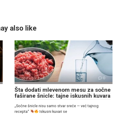
ay also like
Uncategorized
0
Šta dodati mlevenom mesu za sočne
faširane šnicle: tajne iskusnih kuvara
„Sočne šnicle nisu samo stvar sreće — već tajnog
recepta“
Iskusni kuvari se