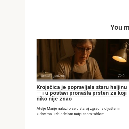
You m
Uncategorized
0
Krojačica je popravljala staru haljinu
— i u postavi pronašla prsten za koji
niko nije znao
Atelje Marije nalazilo se u staroj zgradi s oljuštenim
zidovima i izbledelom natpisnom tablom.