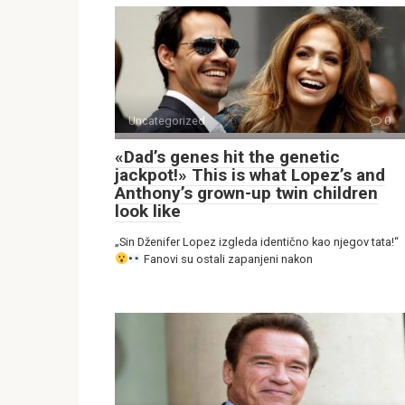
Uncategorized
0
«Dad’s genes hit the genetic
jackpot!» This is what Lopez’s and
Anthony’s grown-up twin children
look like
„Sin Dženifer Lopez izgleda identično kao njegov tata!“
Fanovi su ostali zapanjeni nakon