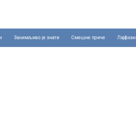
и
Занимљиво је знати
Смешне приче
Лајфхак