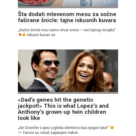
Uncategorized
0
Šta dodati mlevenom mesu za sočne
faširane šnicle: tajne iskusnih kuvara
„Sočne šnicle nisu samo stvar sreće — već tajnog recepta“
Iskusni kuvari se
Uncategorized
0
«Dad’s genes hit the genetic
jackpot!» This is what Lopez’s and
Anthony’s grown-up twin children
look like
„Sin Dženifer Lopez izgleda identično kao njegov tata!“
Fanovi su ostali zapanjeni nakon