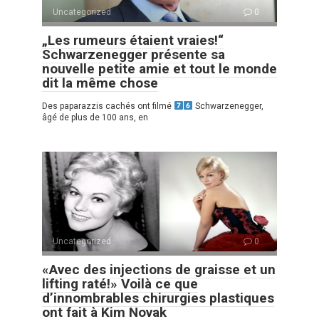
Uncategorized
0
„Les rumeurs étaient vraies!“
Schwarzenegger présente sa
nouvelle petite amie et tout le monde
dit la même chose
Des paparazzis cachés ont filmé
Schwarzenegger,
âgé de plus de 100 ans, en
Uncategorized
0
«Avec des injections de graisse et un
lifting raté!» Voilà ce que
d’innombrables chirurgies plastiques
ont fait à Kim Novak