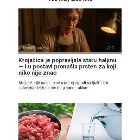
Uncategorized
0
Krojačica je popravljala staru haljinu
— i u postavi pronašla prsten za koji
niko nije znao
Atelje Marije nalazilo se u staroj zgradi s oljuštenim
zidovima i izbledelom natpisnom tablom.