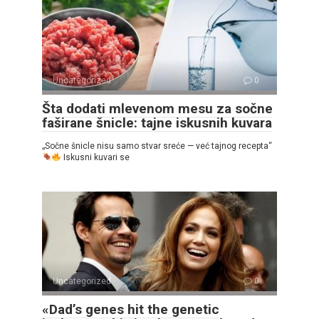
Uncategorized
0
Šta dodati mlevenom mesu za sočne
faširane šnicle: tajne iskusnih kuvara
„Sočne šnicle nisu samo stvar sreće — već tajnog recepta“
Iskusni kuvari se
Uncategorized
0
«Dad’s genes hit the genetic