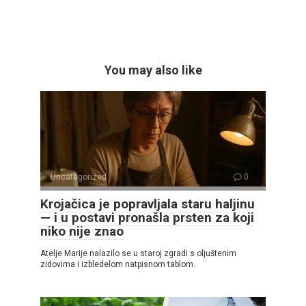
You may also like
Uncategorized
0
Krojačica je popravljala staru haljinu
— i u postavi pronašla prsten za koji
niko nije znao
Atelje Marije nalazilo se u staroj zgradi s oljuštenim
zidovima i izbledelom natpisnom tablom.