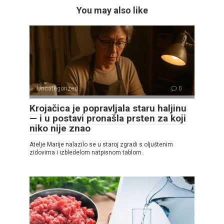
You may also like
Uncategorized
0
Krojačica je popravljala staru haljinu
— i u postavi pronašla prsten za koji
niko nije znao
Atelje Marije nalazilo se u staroj zgradi s oljuštenim
zidovima i izbledelom natpisnom tablom.