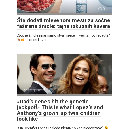
Uncategorized
0
Šta dodati mlevenom mesu za sočne
faširane šnicle: tajne iskusnih kuvara
„Sočne šnicle nisu samo stvar sreće — već tajnog recepta“
Iskusni kuvari se
Uncategorized
0
«Dad’s genes hit the genetic
jackpot!» This is what Lopez’s and
Anthony’s grown-up twin children
look like
„Sin Dženifer Lopez izgleda identično kao njegov tata!“