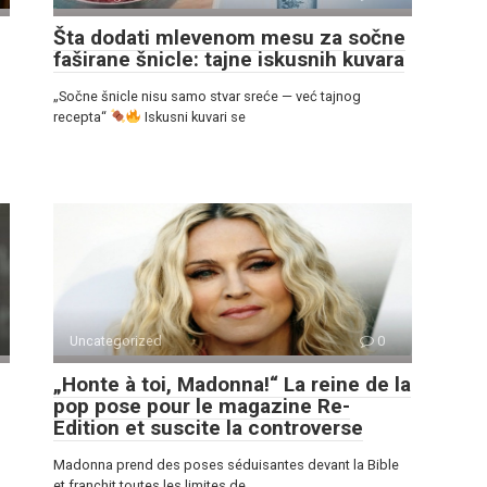
Šta dodati mlevenom mesu za sočne
faširane šnicle: tajne iskusnih kuvara
„Sočne šnicle nisu samo stvar sreće — već tajnog
recepta“
Iskusni kuvari se
Uncategorized
0
„Honte à toi, Madonna!“ La reine de la
pop pose pour le magazine Re-
Edition et suscite la controverse
Madonna prend des poses séduisantes devant la Bible
et franchit toutes les limites de