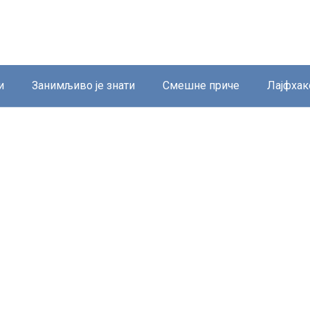
и
Занимљиво је знати
Смешне приче
Лајфхак