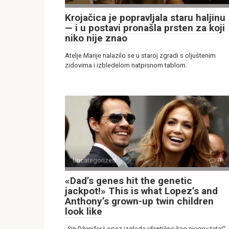
Krojačica je popravljala staru haljinu
— i u postavi pronašla prsten za koji
niko nije znao
Atelje Marije nalazilo se u staroj zgradi s oljuštenim
zidovima i izbledelom natpisnom tablom.
Uncategorized
0
«Dad’s genes hit the genetic
jackpot!» This is what Lopez’s and
Anthony’s grown-up twin children
look like
„Sin Dženifer Lopez izgleda identično kao njegov tata!“