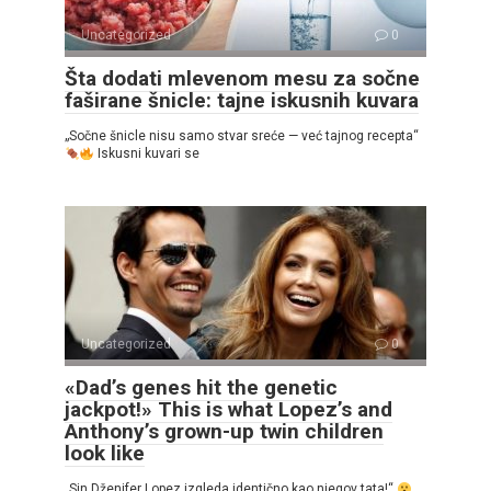
Uncategorized
0
Šta dodati mlevenom mesu za sočne
faširane šnicle: tajne iskusnih kuvara
„Sočne šnicle nisu samo stvar sreće — već tajnog recepta“
Iskusni kuvari se
Uncategorized
0
«Dad’s genes hit the genetic
jackpot!» This is what Lopez’s and
Anthony’s grown-up twin children
look like
„Sin Dženifer Lopez izgleda identično kao njegov tata!“