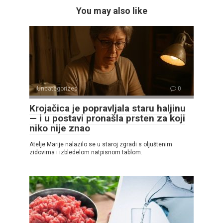
You may also like
Uncategorized
0
Krojačica je popravljala staru haljinu
— i u postavi pronašla prsten za koji
niko nije znao
Atelje Marije nalazilo se u staroj zgradi s oljuštenim
zidovima i izbledelom natpisnom tablom.