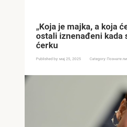
„Koja je majka, a koja 
ostali iznenađeni kada s
ćerku
Published by:
мај 25, 2025
Category:
Познате л