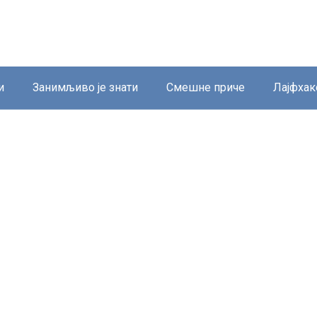
и
Занимљиво је знати
Смешне приче
Лајфхак