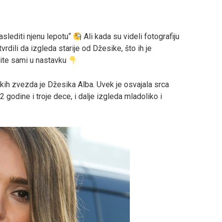
naslediti njenu lepotu“
Ali kada su videli fotografiju
vrdili da izgleda starije od Džesike, što ih je
nite sami u nastavku
skih zvezda je Džesika Alba. Uvek je osvajala srca
godine i troje dece, i dalje izgleda mladoliko i