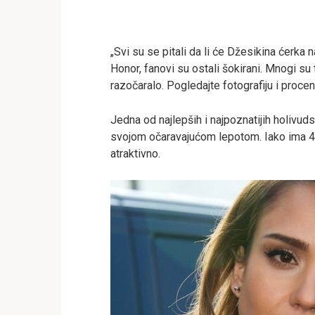
„Svi su se pitali da li će Džesikina ćerka 
Honor, fanovi su ostali šokirani. Mnogi su t
razočaralo. Pogledajte fotografiju i proce
Jedna od najlepših i najpoznatijih holivud
svojom očaravajućom lepotom. Iako ima 42 
atraktivno.