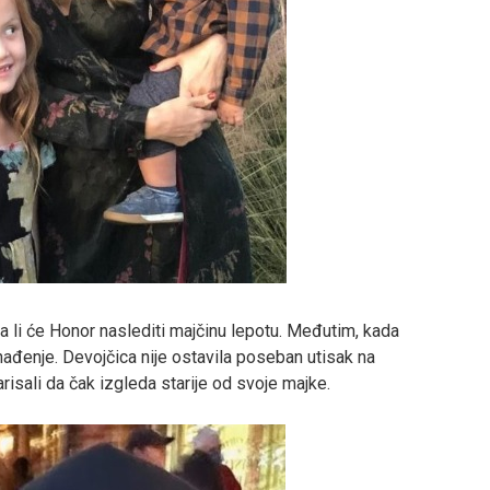
a li će Honor naslediti majčinu lepotu. Međutim, kada
enađenje. Devojčica nije ostavila poseban utisak na
sali da čak izgleda starije od svoje majke.