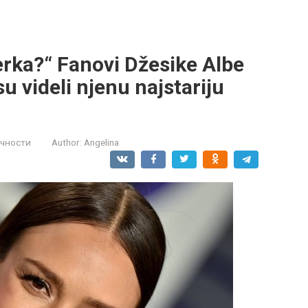
ćerka?“ Fanovi Džesike Albe
u videli njenu najstariju
ичности
Author:
Angelina