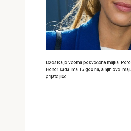
Džesika je veoma posvećena majka. Porodi
Honor sada ima 15 godina, a njih dve imaj
prijateljice.