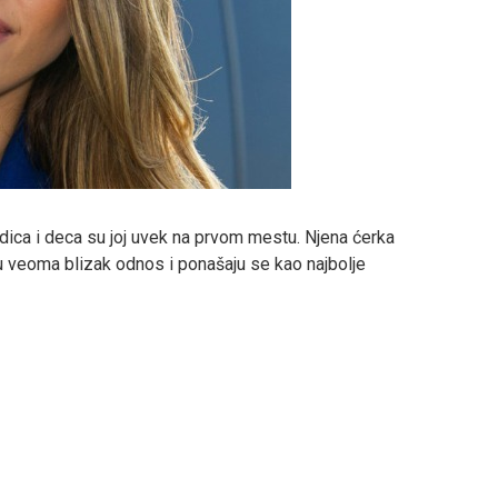
ca i deca su joj uvek na prvom mestu. Njena ćerka
u veoma blizak odnos i ponašaju se kao najbolje