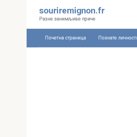
Skip
souriremignon.fr
to
content
Разне занимљиве приче
Почетна страница
Познате личност