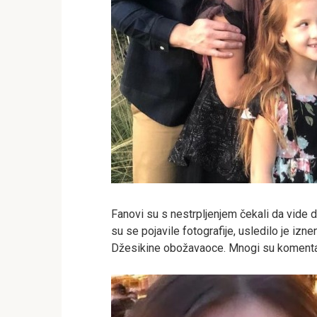
Fanovi su s nestrpljenjem čekali da vide d
su se pojavile fotografije, usledilo je izn
Džesikine obožavaoce. Mnogi su komentari