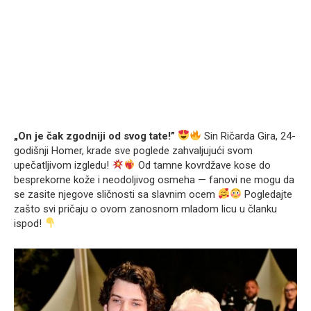
„On je čak zgodniji od svog tate!”
Sin Ričarda Gira, 24-
godišnji Homer, krade sve poglede zahvaljujući svom
upečatljivom izgledu!
Od tamne kovrdžave kose do
besprekorne kože i neodoljivog osmeha — fanovi ne mogu da
se zasite njegove sličnosti sa slavnim ocem
Pogledajte
zašto svi pričaju o ovom zanosnom mladom licu u članku
ispod!