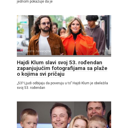
jednom pokazuje da je
Познате личности
0
Hajdi Klum slavi svoj 53. rođendan
zapanjujućim fotografijama sa plaže
o kojima svi pričaju
„53? Ljudi odbijaju da poveruju u to” Hajdi Klum je obeležila
svoj 53. rođendan