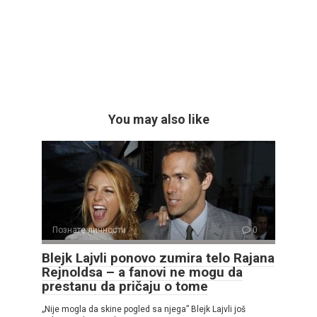
You may also like
Познате личности
0
Blejk Lajvli ponovo zumira telo Rajana
Rejnoldsa – a fanovi ne mogu da
prestanu da pričaju o tome
„Nije mogla da skine pogled sa njega” Blejk Lajvli još