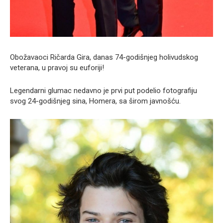
Obožavaoci Ričarda Gira, danas 74-godišnjeg holivudskog
veterana, u pravoj su euforiji!
Legendarni glumac nedavno je prvi put podelio fotografiju
svog 24-godišnjeg sina, Homera, sa širom javnošću.