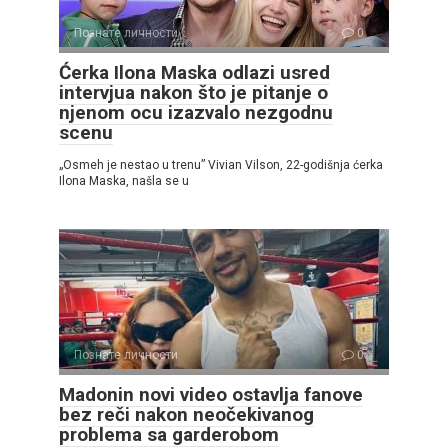
Познате личности
0
Ćerka Ilona Maska odlazi usred
intervjua nakon što je pitanje o
njenom ocu izazvalo nezgodnu
scenu
„Osmeh je nestao u trenu” Vivian Vilson, 22-godišnja ćerka
Ilona Maska, našla se u
Познате личности
0
Madonin novi video ostavlja fanove
bez reči nakon neočekivanog
problema sa garderobom