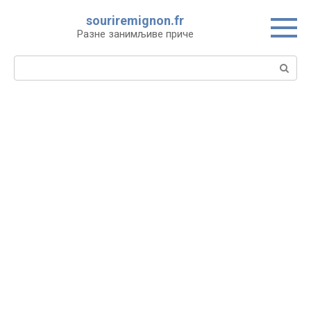
Skip
souriremignon.fr
to
Разне занимљиве приче
content
Search: