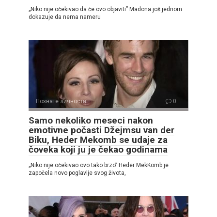
„Niko nije očekivao da će ovo objaviti” Madona još jednom
dokazuje da nema nameru
Познате личности
0
Samo nekoliko meseci nakon
emotivne počasti Džejmsu van der
Biku, Heder Mekomb se udaje za
čoveka koji ju je čekao godinama
„Niko nije očekivao ovo tako brzo” Heder MekKomb je
započela novo poglavlje svog života,