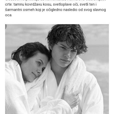
crte: tamnu kovrdžavu kosu, svetloplave oči, svetli ten i
šarmantni osmeh koji je očigledno nasledio od svog slavnog
oca.