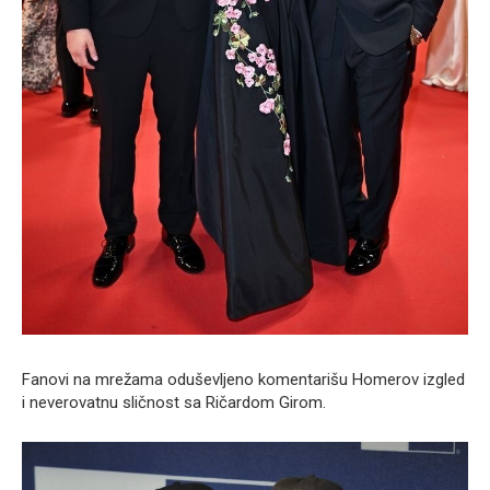
Fanovi na mrežama oduševljeno komentarišu Homerov izgled
i neverovatnu sličnost sa Ričardom Girom.