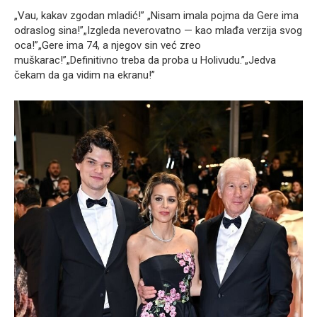
„Vau, kakav zgodan mladić!” „Nisam imala pojma da Gere ima
odraslog sina!”„Izgleda neverovatno — kao mlađa verzija svog
oca!”„Gere ima 74, a njegov sin već zreo
muškarac!”„Definitivno treba da proba u Holivudu.”„Jedva
čekam da ga vidim na ekranu!”