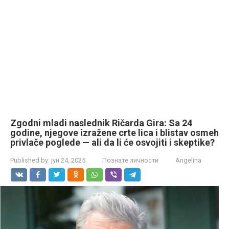
Zgodni mladi naslednik Ričarda Gira: Sa 24
godine, njegove izražene crte lica i blistav osmeh
privlače poglede — ali da li će osvojiti i skeptike?
Published by:
јун 24, 2025
Познате личности
Angelina