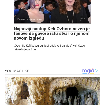
Познате личности
0
Najnoviji nastup Keli Ozborn naveo je
fanove da govore istu stvar o njenom
novom izgledu
„Ovo nije Keli kakvu su ljudi očekivali da vide” Keli Ozborn
privukla je pažnju