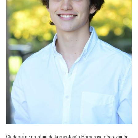
Gledaoci ne prestaju da komentarišu Homerove očaravajuće