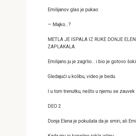
Emilijanov glas je pukao:
— Majko…?
METLA JE ISPALA IZ RUKE DONJE ELENE
ZAPLAKALA.
Emilijano ju je zagrlio… i bio je gotovo šok
Gledajući u kolibu, video je bedu.
I u tom trenutku, nešto u njemu se zauvek
DEO 2
Donja Elena je pokušala da je smiri, ali Emi
Kada mu je konačno rekla istinu…