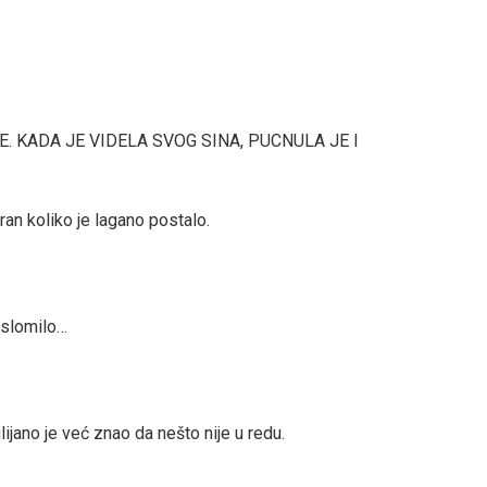
. KADA JE VIDELA SVOG SINA, PUCNULA JE I
iran koliko je lagano postalo.
 slomilo…
lijano je već znao da nešto nije u redu.