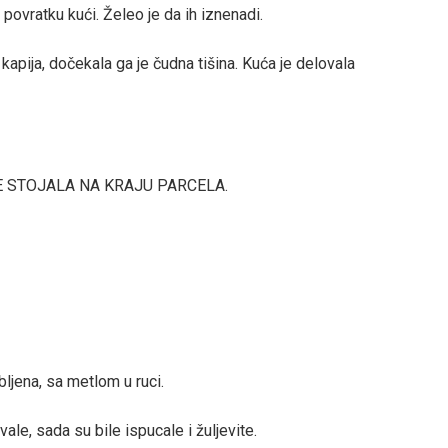
ovratku kući. Želeo je da ih iznenadi.
kapija, dočekala ga je čudna tišina. Kuća je delovala
E STOJALA NA KRAJU PARCELA.
bljena, sa metlom u ruci.
le, sada su bile ispucale i žuljevite.