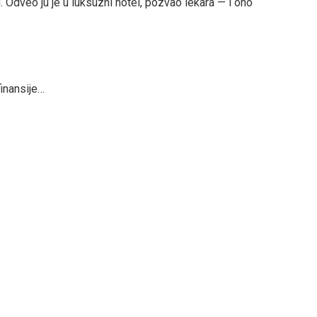
Odveo ju je u luksuzni hotel, pozvao lekara — i ono
finansije…