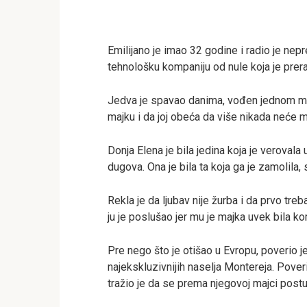
Emilijano je imao 32 godine i radio je nep
tehnološku kompaniju od nule koja je prer
Jedva je spavao danima, vođen jednom miš
majku i da joj obeća da više nikada neće 
Donja Elena je bila jedina koja je verovala
dugova. Ona je bila ta koja ga je zamolila,
Rekla je da ljubav nije žurba i da prvo tre
ju je poslušao jer mu je majka uvek bila k
Pre nego što je otišao u Evropu, poverio j
najekskluzivnijih naselja Montereja. Poverio
tražio je da se prema njegovoj majci postu