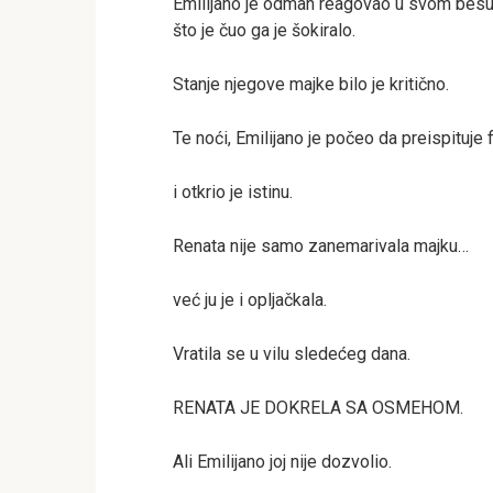
Emilijano je odmah reagovao u svom besu. 
što je čuo ga je šokiralo.
Stanje njegove majke bilo je kritično.
Te noći, Emilijano je počeo da preispituje 
i otkrio je istinu.
Renata nije samo zanemarivala majku…
već ju je i opljačkala.
Vratila se u vilu sledećeg dana.
RENATA JE DOKRELA SA OSMEHOM.
Ali Emilijano joj nije dozvolio.