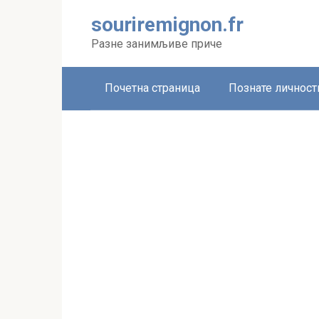
Skip
souriremignon.fr
to
content
Разне занимљиве приче
Почетна страница
Познате личност