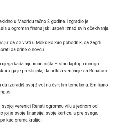
rekidno u Madridu tačno 2 godine. Izgradio je
asla u ogroman finansijski uspeh iznad svih očekivanja.
lju: da se vrati u Meksiko kao pobednik, da zagrli
morati da brine o novcu.
 u njega kada nije imao ništa – stari laptop i mnogo
 skoro ga je preklinjala, da odloži venčanje sa Renatom.
ba da izgradiš svoj život na čvrstim temeljima. Emilijano
ompas.
e svojoj verenici Renati ogromnu vilu u jednom od
 joj je svoje finansije, svoje kartice, a pre svega,
pa kao prema kraljici.