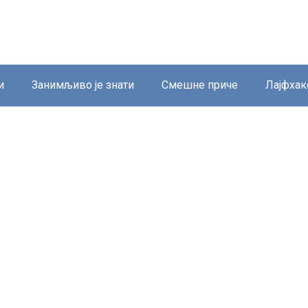
и
Занимљиво је знати
Смешне приче
Лајфхак