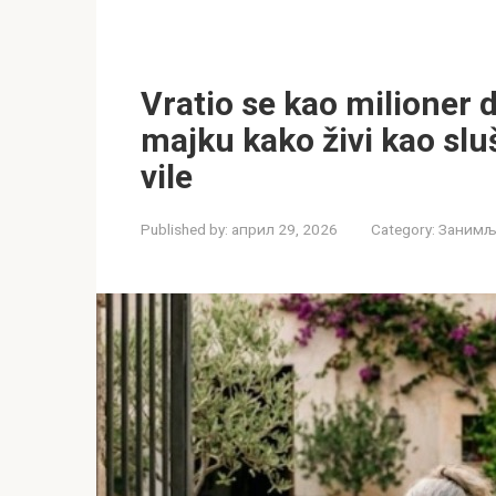
Vratio se kao milioner d
majku kako živi kao slu
vile
Published by:
април 29, 2026
Category:
Занимљи