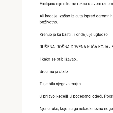
Emilijano nije nikome rekao o svom ranom p
Ali kada je izašao iz auta ispred ogromnih 
beživotno.
Krenuo je ka bašti… i onda ju je ugledao.
RUŠENA, ROŠNA DRVENA KUĆA KOJA J
I kako se približavao…
Srce mu je stalo.
Tu je bila njegova majka.
U prljavoj kecelji. U pocepanoj odeći. Pogr
Njene ruke, koje su ga nekada nežno negova