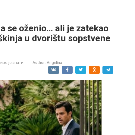
a se oženio… ali je zatekao
škinja u dvorištu sopstvene
во је знати
Author:
Angelina