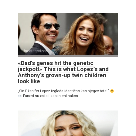
Uncategorized
0
«Dad’s genes hit the genetic
jackpot!» This is what Lopez’s and
Anthony’s grown-up twin children
look like
„Sin Dženifer Lopez izgleda identično kao njegov tata!“
Fanovi su ostali zapanjeni nakon