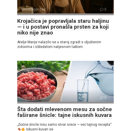
Uncategorized
0
Krojačica je popravljala staru haljinu
— i u postavi pronašla prsten za koji
niko nije znao
Atelje Marije nalazilo se u staroj zgradi s oljuštenim
zidovima i izbledelom natpisnom tablom.
Uncategorized
0
Šta dodati mlevenom mesu za sočne
faširane šnicle: tajne iskusnih kuvara
„Sočne šnicle nisu samo stvar sreće — već tajnog recepta“
Iskusni kuvari se