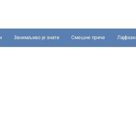
и
Занимљиво је знати
Смешне приче
Лајфхак