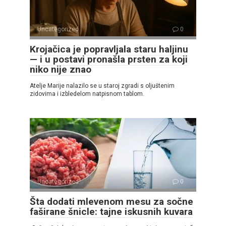
Uncategorized
0
Krojačica je popravljala staru haljinu
— i u postavi pronašla prsten za koji
niko nije znao
Atelje Marije nalazilo se u staroj zgradi s oljuštenim
zidovima i izbledelom natpisnom tablom.
Uncategorized
0
Šta dodati mlevenom mesu za sočne
faširane šnicle: tajne iskusnih kuvara