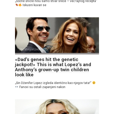
„Sočne šnicle nisu samo stvar sreće — već tajnog recepta“
Iskusni kuvari se
Uncategorized
0
«Dad’s genes hit the genetic
jackpot!» This is what Lopez’s and
Anthony’s grown-up twin children
look like
„Sin Dženifer Lopez izgleda identično kao njegov tata!“
Fanovi su ostali zapanjeni nakon