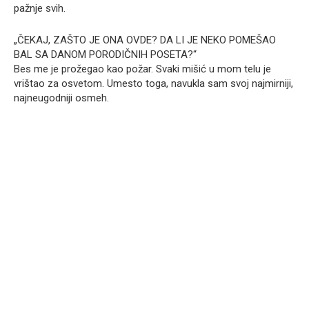
pažnje svih.
„ČEKAJ, ZAŠTO JE ONA OVDE? DA LI JE NEKO POMEŠAO
BAL SA DANOM PORODIČNIH POSETA?“
Bes me je prožegao kao požar. Svaki mišić u mom telu je
vrištao za osvetom. Umesto toga, navukla sam svoj najmirniji,
najneugodniji osmeh.