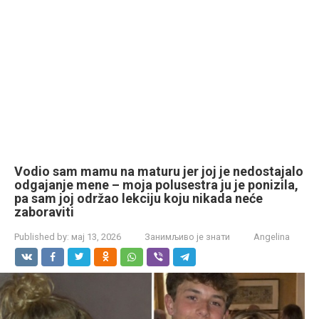
Vodio sam mamu na maturu jer joj je nedostajalo
odgajanje mene – moja polusestra ju je ponizila,
pa sam joj održao lekciju koju nikada neće
zaboraviti
Published by:
мај 13, 2026
Занимљиво је знати
Angelina