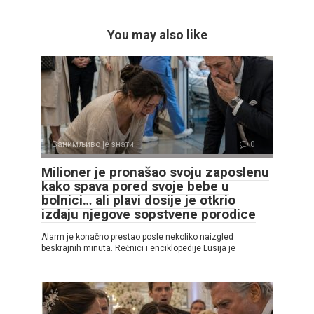
You may also like
Занимљиво је знати
0
Milioner je pronašao svoju zaposlenu
kako spava pored svoje bebe u
bolnici… ali plavi dosije je otkrio
izdaju njegove sopstvene porodice
Alarm je konačno prestao posle nekoliko naizgled
beskrajnih minuta. Rečnici i enciklopedije Lusija je