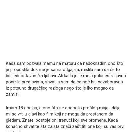
Kada sam pozvala mamu na maturu da nadoknadim ono što
je propustila dok me je sama odgajala, mislila sam da će to
biti jednostavan čin ljubavi. Ali kada ju je moja polusestra javno
ponizila pred svima, shvatila sam da će noć biti nezaboravna
iz potpuno drugačijeg razloga nego što je iko mogao da
zamisli.
Imam 18 godina, a ono što se dogodilo prošlog maja i dalje
mi se vrti u glavi kao film koji ne mogu da prestanem da
gledam. Znate, postoje oni trenuci koji sve promene. Kada
konačno shvatite šta zaista znači zaštititi one koji su vas prvi