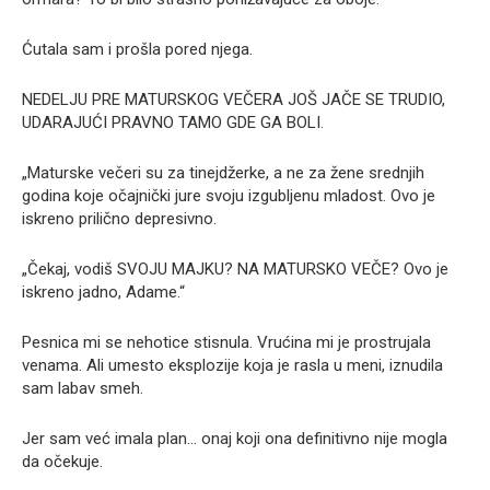
Ćutala sam i prošla pored njega.
NEDELJU PRE MATURSKOG VEČERA JOŠ JAČE SE TRUDIO,
UDARAJUĆI PRAVNO TAMO GDE GA BOLI.
„Maturske večeri su za tinejdžerke, a ne za žene srednjih
godina koje očajnički jure svoju izgubljenu mladost. Ovo je
iskreno prilično depresivno.
„Čekaj, vodiš SVOJU MAJKU? NA MATURSKO VEČE? Ovo je
iskreno jadno, Adame.“
Pesnica mi se nehotice stisnula. Vrućina mi je prostrujala
venama. Ali umesto eksplozije koja je rasla u meni, iznudila
sam labav smeh.
Jer sam već imala plan… onaj koji ona definitivno nije mogla
da očekuje.