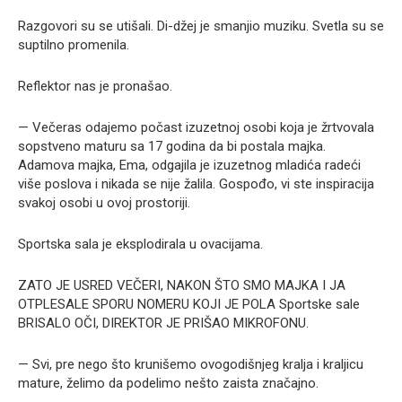
Razgovori su se utišali. Di-džej je smanjio muziku. Svetla su se
suptilno promenila.
Reflektor nas je pronašao.
— Večeras odajemo počast izuzetnoj osobi koja je žrtvovala
sopstveno maturu sa 17 godina da bi postala majka.
Adamova majka, Ema, odgajila je izuzetnog mladića radeći
više poslova i nikada se nije žalila. Gospođo, vi ste inspiracija
svakoj osobi u ovoj prostoriji.
Sportska sala je eksplodirala u ovacijama.
ZATO JE USRED VEČERI, NAKON ŠTO SMO MAJKA I JA
OTPLESALE SPORU NOMERU KOJI JE POLA Sportske sale
BRISALO OČI, DIREKTOR JE PRIŠAO MIKROFONU.
— Svi, pre nego što krunišemo ovogodišnjeg kralja i kraljicu
mature, želimo da podelimo nešto zaista značajno.