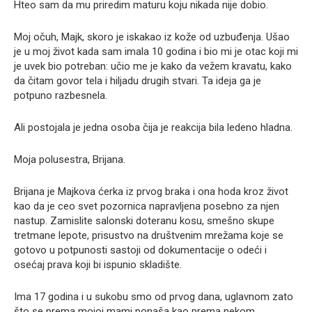
Hteo sam da mu priredim maturu koju nikada nije dobio.
Moj očuh, Majk, skoro je iskakao iz kože od uzbuđenja. Ušao
je u moj život kada sam imala 10 godina i bio mi je otac koji mi
je uvek bio potreban: učio me je kako da vežem kravatu, kako
da čitam govor tela i hiljadu drugih stvari. Ta ideja ga je
potpuno razbesnela.
Ali postojala je jedna osoba čija je reakcija bila ledeno hladna.
Moja polusestra, Brijana.
Brijana je Majkova ćerka iz prvog braka i ona hoda kroz život
kao da je ceo svet pozornica napravljena posebno za njen
nastup. Zamislite salonski doteranu kosu, smešno skupe
tretmane lepote, prisustvo na društvenim mrežama koje se
gotovo u potpunosti sastoji od dokumentacije o odeći i
osećaj prava koji bi ispunio skladište.
Ima 17 godina i u sukobu smo od prvog dana, uglavnom zato
što se prema mojoj mami ponaša kao prema nekom