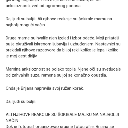
anksioznosti, već od ogromnog ponosa.
Da, ljudi su buljili. Ali njihove reakcije su šokirale mamu na
najbolji mogući način.
Druge mame su hvalile njen izgled i izbor odeće. Moji prijatelji
su je okruživali iskrenom ljubavlju i uzbuđenjem. Nastavnici su
prekidali njihove razgovore da bi joj rekli koliko je lepa i koliko
je moj gest dirljiv.
Mamina anksioznost se polako topila. Njene oči su svetlucale
od zahvalnih suza, ramena su joj se konačno opustila.
Onda je Brijana napravila svoj ružan korak.
Da, ljudi su buljili.
ALI NJIHOVE REAKCIJE SU ŠOKIRALE MAJKU NA NAJBOLJI
NAČIN.
Dok je fotograf organizovao grupne fotografije, Brijana se