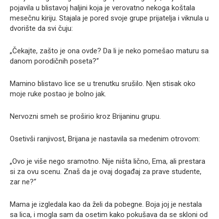
pojavila u blistavoj haljini koja je verovatno nekoga koštala
mesečnu kiriju. Stajala je pored svoje grupe prijatelja i viknula u
dvorište da svi čuju:
„Čekajte, zašto je ona ovde? Da li je neko pomešao maturu sa
danom porodičnih poseta?“
Mamino blistavo lice se u trenutku srušilo. Njen stisak oko
moje ruke postao je bolno jak.
Nervozni smeh se proširio kroz Brijaninu grupu.
Osetivši ranjivost, Brijana je nastavila sa medenim otrovom:
„Ovo je više nego sramotno. Nije ništa lično, Ema, ali prestara
si za ovu scenu. Znaš da je ovaj događaj za prave studente,
zar ne?“
Mama je izgledala kao da želi da pobegne. Boja joj je nestala
sa lica, i mogla sam da osetim kako pokušava da se skloni od