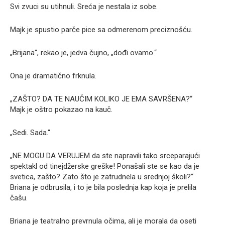
Svi zvuci su utihnuli. Sreća je nestala iz sobe.
Majk je spustio parče pice sa odmerenom preciznošću.
„Brijana“, rekao je, jedva čujno, „dođi ovamo.“
Ona je dramatično frknula.
„ZAŠTO? DA TE NAUČIM KOLIKO JE EMA SAVRŠENA?“
Majk je oštro pokazao na kauč.
„Sedi. Sada.“
„NE MOGU DA VERUJEM da ste napravili tako srceparajući
spektakl od tinejdžerske greške! Ponašali ste se kao da je
svetica, zašto? Zato što je zatrudnela u srednjoj školi?“
Briana je odbrusila, i to je bila poslednja kap koja je prelila
čašu.
Briana je teatralno prevrnula očima, ali je morala da oseti