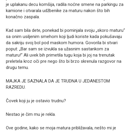
je uplakanu decu komšija, radila noćne smene na parkingu za
kamione i otvarala udžbenike za maturu nakon što bih
konačno zaspala.
Kad sam bila dete, ponekad bi pominjala svoju „skoro maturu“
sa onim usiljenim smehom koji ljudi koriste kada pokušavaju
da sakriju svoj bol pod maskom humora. Govorila bi stvari
poput: „Bar sam se izvukla sa užasnim sastankom za
maturu!“ Ali uvek bih primetila tugu koja bi joj na trenutak
preletela kroz oči pre nego što bi brzo skrenula razgovor na
drugu temu.
MAJKA JE SAZNALA DA JE TRUDNA U JEDANESTOM
RAZREDU.
Čovek koji ju je ostavio trudnu?
Nestao je čim mu je rekla.
Ove godine, kako se moja matura približavala, nešto mi je