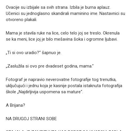
Ovacije su izbijale sa svih strana. Izbila je burna aplauz.
Učenici su jednoglasno skandirali maminino ime. Nastavnici su
otvoreno plakali.
Mama je stavila ruke na lice, celo telo joj se treslo. Okrenula
se ka meni, lice joj je bilo mešavina šoka i ogromne ljubavi.
„Ti si ovo uradio?“ šapnuo je.
„Zaslužila si ovo pre dvadeset godina, mama.“
Fotograf je napravio neverovatne fotografije tog trenutka,
uključujući i jednu koja je kasnije postala istaknuta fotografija
škole „Najdirljivija uspomena sa mature“.
A Brijana?
NA DRUGOJ STRANI SOBE