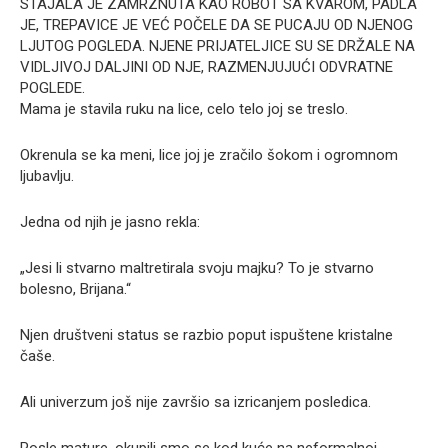
STAJALA JE ZAMRZNUTA KAO ROBOT SA KVAROM, PADLA
JE, TREPAVICE JE VEĆ POČELE DA SE PUCAJU OD NJENOG
LJUTOG POGLEDA. NJENE PRIJATELJICE SU SE DRŽALE NA
VIDLJIVOJ DALJINI OD NJE, RAZMENJUJUĆI ODVRATNE
POGLEDE.
Mama je stavila ruku na lice, celo telo joj se treslo.
Okrenula se ka meni, lice joj je zračilo šokom i ogromnom
ljubavlju.
Jedna od njih je jasno rekla:
„Jesi li stvarno maltretirala svoju majku? To je stvarno
bolesno, Brijana.“
Njen društveni status se razbio poput ispuštene kristalne
čaše.
Ali univerzum još nije završio sa izricanjem posledica.
Posle mature, okupili smo se kod kuće na neformalnoj