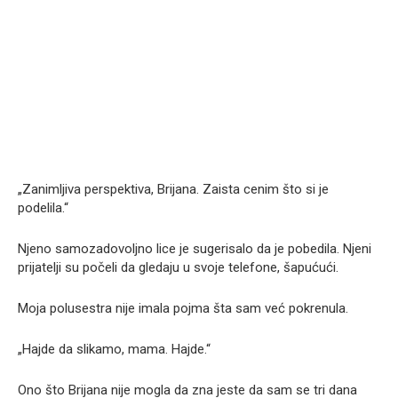
„Zanimljiva perspektiva, Brijana. Zaista cenim što si je
podelila.“
Njeno samozadovoljno lice je sugerisalo da je pobedila. Njeni
prijatelji su počeli da gledaju u svoje telefone, šapućući.
Moja polusestra nije imala pojma šta sam već pokrenula.
„Hajde da slikamo, mama. Hajde.“
Ono što Brijana nije mogla da zna jeste da sam se tri dana