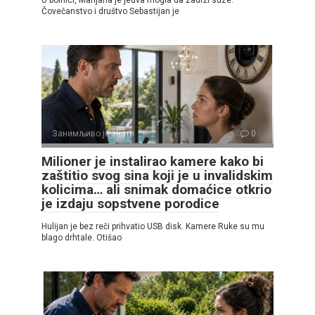
Čovečanstvo i društvo Sebastijan je
Занимљиво је знати
0
Milioner je instalirao kamere kako bi
zaštitio svog sina koji je u invalidskim
kolicima… ali snimak domaćice otkrio
je izdaju sopstvene porodice
Hulijan je bez reči prihvatio USB disk. Kamere Ruke su mu
blago drhtale. Otišao