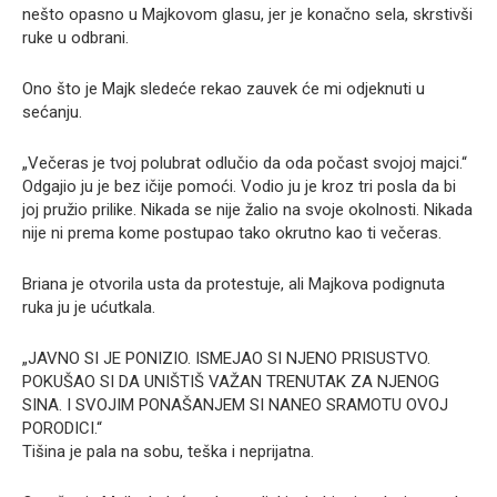
nešto opasno u Majkovom glasu, jer je konačno sela, skrstivši
ruke u odbrani.
Ono što je Majk sledeće rekao zauvek će mi odjeknuti u
sećanju.
„Večeras je tvoj polubrat odlučio da oda počast svojoj majci.“
Odgajio ju je bez ičije pomoći. Vodio ju je kroz tri posla da bi
joj pružio prilike. Nikada se nije žalio na svoje okolnosti. Nikada
nije ni prema kome postupao tako okrutno kao ti večeras.
Briana je otvorila usta da protestuje, ali Majkova podignuta
ruka ju je ućutkala.
„JAVNO SI JE PONIZIO. ISMEJAO SI NJENO PRISUSTVO.
POKUŠAO SI DA UNIŠTIŠ VAŽAN TRENUTAK ZA NJENOG
SINA. I SVOJIM PONAŠANJEM SI NANEO SRAMOTU OVOJ
PORODICI.“
Tišina je pala na sobu, teška i neprijatna.