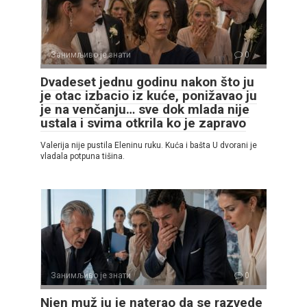
Занимљиво је знати
0
Dvadeset jednu godinu nakon što ju
je otac izbacio iz kuće, ponižavao ju
je na venčanju… sve dok mlada nije
ustala i svima otkrila ko je zapravo
Valerija nije pustila Eleninu ruku. Kuća i bašta U dvorani je
vladala potpuna tišina.
Занимљиво је знати
0
Njen muž ju je naterao da se razvede