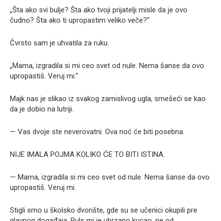
„Šta ako svi bulje? Šta ako tvoji prijatelji misle da je ovo
čudno? Šta ako ti upropastim veliko veče?“
Čvrsto sam je uhvatila za ruku.
„Mama, izgradila si mi ceo svet od nule. Nema šanse da ovo
upropastiš. Veruj mi.“
Majk nas je slikao iz svakog zamislivog ugla, smešeći se kao
da je dobio na lutriji.
— Vas dvoje ste neverovatni. Ova noć će biti posebna.
NIJE IMALA POJMA KOLIKO ĆE TO BITI ISTINA.
— Mama, izgradila si mi ceo svet od nule. Nema šanse da ovo
upropastiš. Veruj mi.
Stigli smo u školsko dvorište, gde su se učenici okupili pre
glavnog događaja. Puls mi je ubrzano kucao, ne od