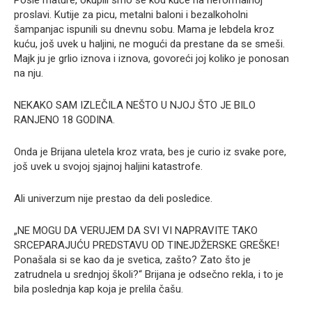
proslavi. Kutije za picu, metalni baloni i bezalkoholni
šampanjac ispunili su dnevnu sobu. Mama je lebdela kroz
kuću, još uvek u haljini, ne mogući da prestane da se smeši.
Majk ju je grlio iznova i iznova, govoreći joj koliko je ponosan
na nju.
NEKAKO SAM IZLEČILA NEŠTO U NJOJ ŠTO JE BILO
RANJENO 18 GODINA.
Onda je Brijana uletela kroz vrata, bes je curio iz svake pore,
još uvek u svojoj sjajnoj haljini katastrofe.
Ali univerzum nije prestao da deli posledice.
„NE MOGU DA VERUJEM DA SVI VI NAPRAVITE TAKO
SRCEPARAJUĆU PREDSTAVU OD TINEJDŽERSKE GREŠKE!
Ponašala si se kao da je svetica, zašto? Zato što je
zatrudnela u srednjoj školi?“ Brijana je odsečno rekla, i to je
bila poslednja kap koja je prelila čašu.