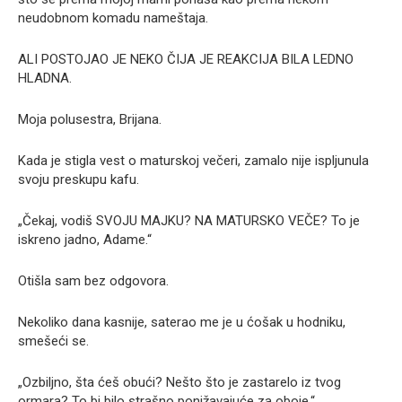
neudobnom komadu nameštaja.
ALI POSTOJAO JE NEKO ČIJA JE REAKCIJA BILA LEDNO
HLADNA.
Moja polusestra, Brijana.
Kada je stigla vest o maturskoj večeri, zamalo nije ispljunula
svoju preskupu kafu.
„Čekaj, vodiš SVOJU MAJKU? NA MATURSKO VEČE? To je
iskreno jadno, Adame.“
Otišla sam bez odgovora.
Nekoliko dana kasnije, saterao me je u ćošak u hodniku,
smešeći se.
„Ozbiljno, šta ćeš obući? Nešto što je zastarelo iz tvog
ormara? To bi bilo strašno ponižavajuće za oboje.“