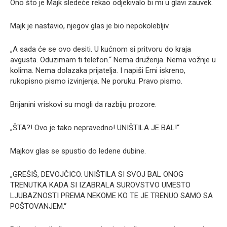
Ono što je Majk sledeće rekao odjekivalo bi mi u glavi zauvek.
Majk je nastavio, njegov glas je bio nepokolebljiv.
„A sada će se ovo desiti. U kućnom si pritvoru do kraja
avgusta. Oduzimam ti telefon.“ Nema druženja. Nema vožnje u
kolima. Nema dolazaka prijatelja. I napiši Emi iskreno,
rukopisno pismo izvinjenja. Ne poruku. Pravo pismo.
Brijanini vriskovi su mogli da razbiju prozore.
„ŠTA?! Ovo je tako nepravedno! UNIŠTILA JE BAL!“
Majkov glas se spustio do ledene dubine.
„GREŠIŠ, DEVOJČICO. UNIŠTILA SI SVOJ BAL ONOG
TRENUTKA KADA SI IZABRALA SUROVSTVO UMESTO
LJUBAZNOSTI PREMA NEKOME KO TE JE TRENUO SAMO SA
POŠTOVANJEM.“