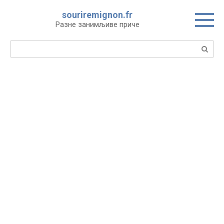
Skip
souriremignon.fr
to
Разне занимљиве приче
content
Search: