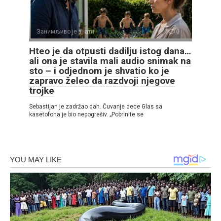
Занимљиво је знати
0
Hteo je da otpusti dadilju istog dana…
ali ona je stavila mali audio snimak na
sto – i odjednom je shvatio ko je
zapravo želeo da razdvoji njegove
trojke
Sebastijan je zadržao dah. Čuvanje dece Glas sa
kasetofona je bio nepogrešiv. „Pobrinite se