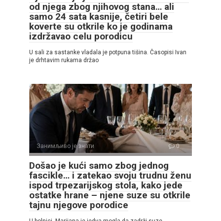
od njega zbog njihovog stana… ali
samo 24 sata kasnije, četiri bele
koverte su otkrile ko je godinama
izdržavao celu porodicu
U sali za sastanke vladala je potpuna tišina. Časopisi Ivan
je drhtavim rukama držao
Занимљиво је знати
0
Došao je kući samo zbog jednog
fascikle… i zatekao svoju trudnu ženu
ispod trpezarijskog stola, kako jede
ostatke hrane – njene suze su otkrile
tajnu njegove porodice
U bolnici, Marijana je jedva mogla da zadrži suze.