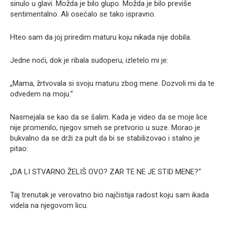
sinulo u glavi. Možda je bilo glupo. Možda je bilo previše
sentimentalno. Ali osećalo se tako ispravno.
Hteo sam da joj priredim maturu koju nikada nije dobila.
Jedne noći, dok je ribala sudoperu, izletelo mi je:
„Mama, žrtvovala si svoju maturu zbog mene. Dozvoli mi da te
odvedem na moju.“
Nasmejala se kao da se šalim. Kada je video da se moje lice
nije promenilo, njegov smeh se pretvorio u suze. Morao je
bukvalno da se drži za pult da bi se stabilizovao i stalno je
pitao:
„DA LI STVARNO ŽELIŠ OVO? ZAR TE NE JE STID MENE?“
Taj trenutak je verovatno bio najčistija radost koju sam ikada
videla na njegovom licu.