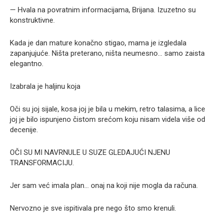
— Hvala na povratnim informacijama, Brijana. Izuzetno su
konstruktivne.
Kada je dan mature konačno stigao, mama je izgledala
zapanjujuće. Ništa preterano, ništa neumesno… samo zaista
elegantno.
Izabrala je haljinu koja
Oči su joj sijale, kosa joj je bila u mekim, retro talasima, a lice
joj je bilo ispunjeno čistom srećom koju nisam videla više od
decenije.
OČI SU MI NAVRNULE U SUZE GLEDAJUĆI NJENU
TRANSFORMACIJU.
Jer sam već imala plan… onaj na koji nije mogla da računa.
Nervozno je sve ispitivala pre nego što smo krenuli.