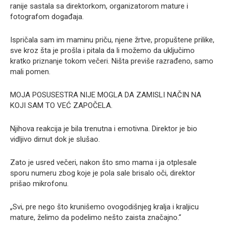
ranije sastala sa direktorkom, organizatorom mature i
fotografom događaja.
Ispričala sam im maminu priču, njene žrtve, propuštene prilike,
sve kroz šta je prošla i pitala da li možemo da uključimo
kratko priznanje tokom večeri. Ništa previše razrađeno, samo
mali pomen.
MOJA POSUSESTRA NIJE MOGLA DA ZAMISLI NAČIN NA
KOJI SAM TO VEĆ ZAPOČELA.
Njihova reakcija je bila trenutna i emotivna. Direktor je bio
vidljivo dirnut dok je slušao.
Zato je usred večeri, nakon što smo mama i ja otplesale
sporu numeru zbog koje je pola sale brisalo oči, direktor
prišao mikrofonu.
„Svi, pre nego što krunišemo ovogodišnjeg kralja i kraljicu
mature, želimo da podelimo nešto zaista značajno.“