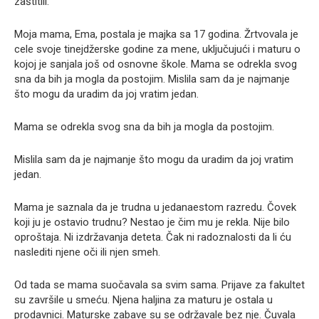
zaštitili.
Moja mama, Ema, postala je majka sa 17 godina. Žrtvovala je
cele svoje tinejdžerske godine za mene, uključujući i maturu o
kojoj je sanjala još od osnovne škole. Mama se odrekla svog
sna da bih ja mogla da postojim. Mislila sam da je najmanje
što mogu da uradim da joj vratim jedan.
Mama se odrekla svog sna da bih ja mogla da postojim.
Mislila sam da je najmanje što mogu da uradim da joj vratim
jedan.
Mama je saznala da je trudna u jedanaestom razredu. Čovek
koji ju je ostavio trudnu? Nestao je čim mu je rekla. Nije bilo
oproštaja. Ni izdržavanja deteta. Čak ni radoznalosti da li ću
naslediti njene oči ili njen smeh.
Od tada se mama suočavala sa svim sama. Prijave za fakultet
su završile u smeću. Njena haljina za maturu je ostala u
prodavnici. Maturske zabave su se održavale bez nje. Čuvala