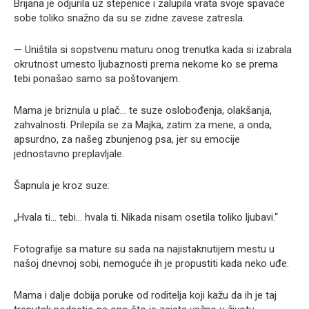
Brijana je odjurila uz stepenice i zalupila vrata svoje spavaće
sobe toliko snažno da su se zidne zavese zatresla.
— Uništila si sopstvenu maturu onog trenutka kada si izabrala
okrutnost umesto ljubaznosti prema nekome ko se prema
tebi ponašao samo sa poštovanjem.
Mama je briznula u plač… te suze oslobođenja, olakšanja,
zahvalnosti. Prilepila se za Majka, zatim za mene, a onda,
apsurdno, za našeg zbunjenog psa, jer su emocije
jednostavno preplavljale.
Šapnula je kroz suze:
„Hvala ti… tebi… hvala ti. Nikada nisam osetila toliko ljubavi.“
Fotografije sa mature su sada na najistaknutijem mestu u
našoj dnevnoj sobi, nemoguće ih je propustiti kada neko uđe.
Mama i dalje dobija poruke od roditelja koji kažu da ih je taj