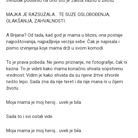
trenutak podsetio na ono što je zaista važno u životu.
MAJKA JE RAZSUZALA… TE SUZE OSLOBOĐENJA,
OLAKŠANJA, ZAHVALNOSTI.
A Brijana? Od tada, kad god je mama u blizini, ona postaje
najpoštovanija, najpažljivija verzija sebe. Čak je napisala i
pismo izvinjenja koje mama drži u svom komodi.
To je prava pobeda. Ne javno priznanje, ne fotografije, čak ni
kazna. To je videti kako mama konačno shvata sopstvenu
vrednost. Vidim je kako shvata da su njene žrtve stvorile
nešto lepo. Sada zna da nije teret i da nije mana ni u čijem
životu.
Moja mama je moj heroj… uvek je bila.
Sada to i svi ostali vide.
Moja mama je moj heroj… uvek je bila.