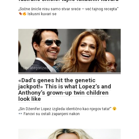
„Sočne šnicle nisu samo stvar sreće — već tajnog recepta“
Iskusni kuvari se
Uncategorized
0
«Dad’s genes hit the genetic
jackpot!» This is what Lopez’s and
Anthony’s grown-up twin children
look like
„Sin Dženifer Lopez izgleda identično kao njegov tata!“
Fanovi su ostali zapanjeni nakon