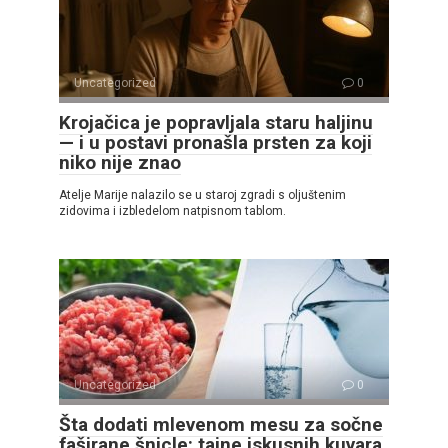
Uncategorized
0
Krojačica je popravljala staru haljinu
— i u postavi pronašla prsten za koji
niko nije znao
Atelje Marije nalazilo se u staroj zgradi s oljuštenim
zidovima i izbledelom natpisnom tablom.
Uncategorized
0
Šta dodati mlevenom mesu za sočne
faširane šnicle: tajne iskusnih kuvara