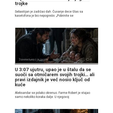
trojke
Sebastijan je zadržao dah. Čuvanje dece Glas sa
kasetofona je bio nepogrešiv. „Pobrinite se
Занимљиво је знати
0
U 3:07 ujutru, upao je u štalu da se
suoči sa otmičarem svojih trojki… ali
pravi izdajnik je već nosio ključ od
kuće
Aleksandar se polako okrenuo. Farme Robert je stajao
samo nekoliko koraka dalje. U njegovoj