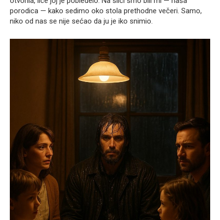
otvorila, lice joj je pobledelo. Na slici smo bili mi — naša
porodica — kako sedimo oko stola prethodne večeri. Samo,
niko od nas se nije sećao da ju je iko snimio.