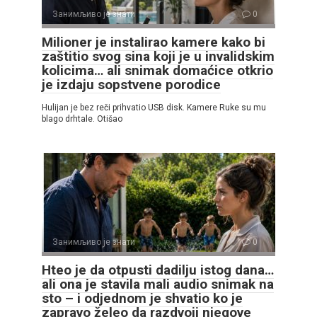
Занимљиво је знати
0
Milioner je instalirao kamere kako bi
zaštitio svog sina koji je u invalidskim
kolicima… ali snimak domaćice otkrio
je izdaju sopstvene porodice
Hulijan je bez reči prihvatio USB disk. Kamere Ruke su mu
blago drhtale. Otišao
Занимљиво је знати
0
Hteo je da otpusti dadilju istog dana…
ali ona je stavila mali audio snimak na
sto – i odjednom je shvatio ko je
zapravo želeo da razdvoji njegove