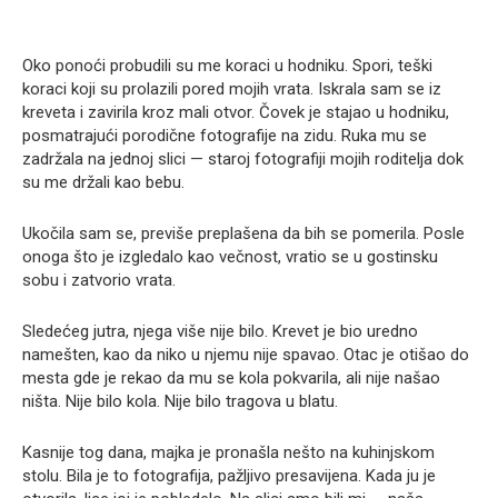
Oko ponoći probudili su me koraci u hodniku. Spori, teški
koraci koji su prolazili pored mojih vrata. Iskrala sam se iz
kreveta i zavirila kroz mali otvor. Čovek je stajao u hodniku,
posmatrajući porodične fotografije na zidu. Ruka mu se
zadržala na jednoj slici — staroj fotografiji mojih roditelja dok
su me držali kao bebu.
Ukočila sam se, previše preplašena da bih se pomerila. Posle
onoga što je izgledalo kao večnost, vratio se u gostinsku
sobu i zatvorio vrata.
Sledećeg jutra, njega više nije bilo. Krevet je bio uredno
namešten, kao da niko u njemu nije spavao. Otac je otišao do
mesta gde je rekao da mu se kola pokvarila, ali nije našao
ništa. Nije bilo kola. Nije bilo tragova u blatu.
Kasnije tog dana, majka je pronašla nešto na kuhinjskom
stolu. Bila je to fotografija, pažljivo presavijena. Kada ju je