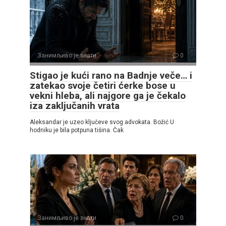
Занимљиво је знати
0
Stigao je kući rano na Badnje veče… i
zatekao svoje četiri ćerke bose u
vekni hleba, ali najgore ga je čekalo
iza zaključanih vrata
Aleksandar je uzeo ključeve svog advokata. Božić U
hodniku je bila potpuna tišina. Čak
Занимљиво је знати
0