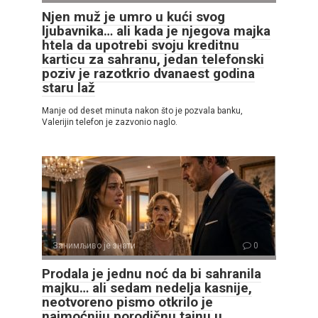
Njen muž je umro u kući svog
ljubavnika… ali kada je njegova majka
htela da upotrebi svoju kreditnu
karticu za sahranu, jedan telefonski
poziv je razotkrio dvanaest godina
staru laž
Manje od deset minuta nakon što je pozvala banku,
Valerijin telefon je zazvonio naglo.
Занимљиво је знати
0
Prodala je jednu noć da bi sahranila
majku… ali sedam nedelja kasnije,
neotvoreno pismo otkrilo je
najmoćniju porodičnu tajnu u