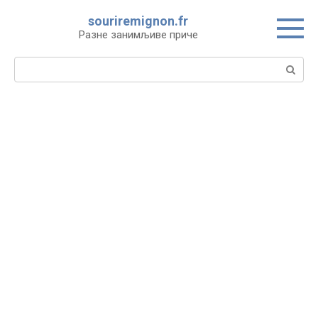
Skip
souriremignon.fr
to
Разне занимљиве приче
content
Search: