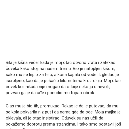
Bila je kišna večer kada je moj otac otvorio vrata i zatekao
čoveka kako stoji na našem tremu. Bio je natopljen kišom,
sako mu se lepio za telo, a kosa kapala od vode. Izgledao je
iscrpljeno, kao da je pešačio kilometrima kroz oluju. Moj otac,
čovek koji nikada nije mogao da odbije nekoga u nevolji,
pozvao ga je da uđe i ponudio mu topao obrok.
Glas mu je bio tih, promukao. Rekao je da je putovao, da mu
se kola pokvarila niz put i da nema gde da ode. Moja majka je
oklevala, ali je otac insistirao. Oduvek su nas učili da
pokažemo dobrotu prema strancima. I tako smo postavili još