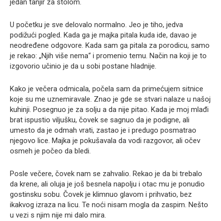
jedan tanjir za stolom.
U početku je sve delovalo normalno. Jeo je tiho, jedva
podižući pogled. Kada ga je majka pitala kuda ide, davao je
neodređene odgovore. Kada sam ga pitala za porodicu, samo
je rekao: „Njih više nema“ i promenio temu. Način na koji je to
izgovorio učinio je da u sobi postane hladnije.
Kako je večera odmicala, počela sam da primećujem sitnice
koje su me uznemiravale. Znao je gde se stvari nalaze u našoj
kuhinji. Posegnuo je za solju a da nije pitao. Kada je moj mlađi
brat ispustio viljušku, čovek se sagnuo da je podigne, ali
umesto da je odmah vrati, zastao je i predugo posmatrao
njegovo lice. Majka je pokušavala da vodi razgovor, ali očev
osmeh je počeo da bledi.
Posle večere, čovek nam se zahvalio. Rekao je da bi trebalo
da krene, ali oluja je još besnela napolju i otac mu je ponudio
gostinsku sobu. Čovek je klimnuo glavom i prihvatio, bez
ikakvog izraza na licu. Te noći nisam mogla da zaspim. Nešto
u vezi s njim nije mi dalo mira.