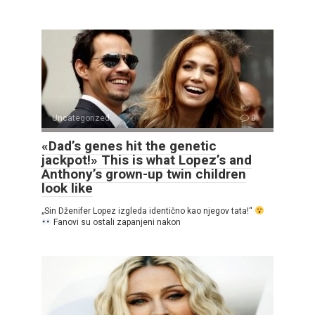
Uncategorized
0
«Dad’s genes hit the genetic
jackpot!» This is what Lopez’s and
Anthony’s grown-up twin children
look like
„Sin Dženifer Lopez izgleda identično kao njegov tata!“
Fanovi su ostali zapanjeni nakon