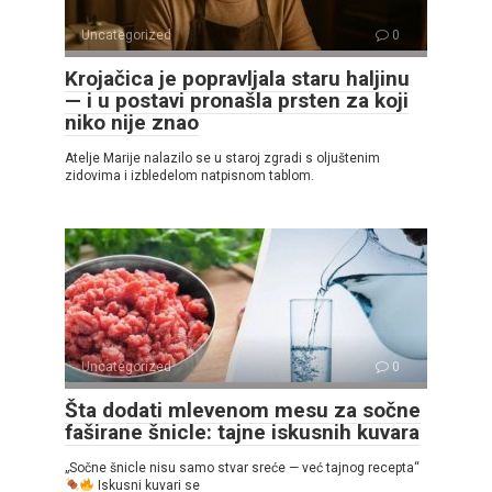
Uncategorized
0
Krojačica je popravljala staru haljinu
— i u postavi pronašla prsten za koji
niko nije znao
Atelje Marije nalazilo se u staroj zgradi s oljuštenim
zidovima i izbledelom natpisnom tablom.
Uncategorized
0
Šta dodati mlevenom mesu za sočne
faširane šnicle: tajne iskusnih kuvara
„Sočne šnicle nisu samo stvar sreće — već tajnog recepta“
Iskusni kuvari se