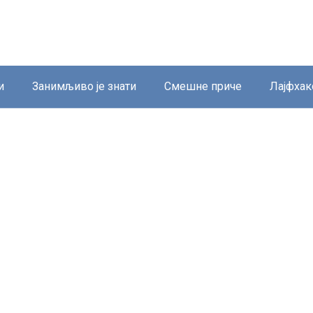
и
Занимљиво је знати
Смешне приче
Лајфхак