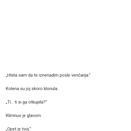
„Htela sam da te iznenadim posle venčanja.“
Kolena su joj skoro klonula.
„Ti… ti si ga otkupila?“
Klimnuo je glavom.
„Opet je tvoj.“