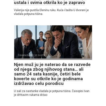
ustala i svima otkrila ko je zapravo
Valerija nije pustila Eleninu ruku. Kuća i bašta U dvorani je
vladala potpuna tišina.
Занимљиво је знати
0
Njen muž ju je naterao da se razvede
od njega zbog njihovog stana… ali
samo 24 sata kasnije, četiri bele
koverte su otkrile ko je godinama
izdržavao celu porodicu
U sali za sastanke vladala je potpuna tišina. Časopisi Ivan
je drhtavim rukama držao