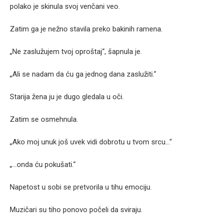
polako je skinula svoj venčani veo.
Zatim ga je nežno stavila preko bakinih ramena.
„Ne zaslužujem tvoj oproštaj“, šapnula je.
„Ali se nadam da ću ga jednog dana zaslužiti.“
Starija žena ju je dugo gledala u oči.
Zatim se osmehnula.
„Ako moj unuk još uvek vidi dobrotu u tvom srcu…“
„…onda ću pokušati.“
Napetost u sobi se pretvorila u tihu emociju.
Muzičari su tiho ponovo počeli da sviraju.