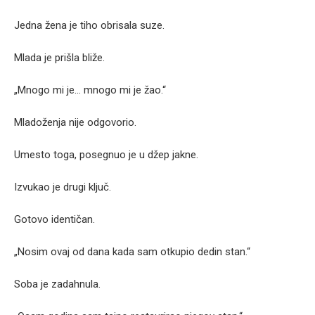
Jedna žena je tiho obrisala suze.
Mlada je prišla bliže.
„Mnogo mi je… mnogo mi je žao.“
Mladoženja nije odgovorio.
Umesto toga, posegnuo je u džep jakne.
Izvukao je drugi ključ.
Gotovo identičan.
„Nosim ovaj od dana kada sam otkupio dedin stan.“
Soba je zadahnula.