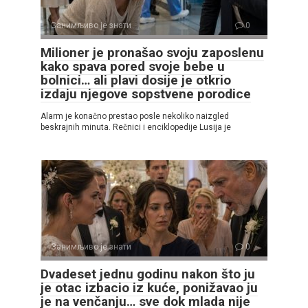
Занимљиво је знати
0
Milioner je pronašao svoju zaposlenu
kako spava pored svoje bebe u
bolnici… ali plavi dosije je otkrio
izdaju njegove sopstvene porodice
Alarm je konačno prestao posle nekoliko naizgled
beskrajnih minuta. Rečnici i enciklopedije Lusija je
Занимљиво је знати
0
Dvadeset jednu godinu nakon što ju
je otac izbacio iz kuće, ponižavao ju
je na venčanju… sve dok mlada nije