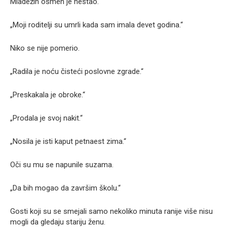
Mladežin osmeh je nestao.
„Moji roditelji su umrli kada sam imala devet godina.“
Niko se nije pomerio.
„Radila je noću čisteći poslovne zgrade.“
„Preskakala je obroke.“
„Prodala je svoj nakit.“
„Nosila je isti kaput petnaest zima.“
Oči su mu se napunile suzama.
„Da bih mogao da završim školu.“
Gosti koji su se smejali samo nekoliko minuta ranije više nisu
mogli da gledaju stariju ženu.