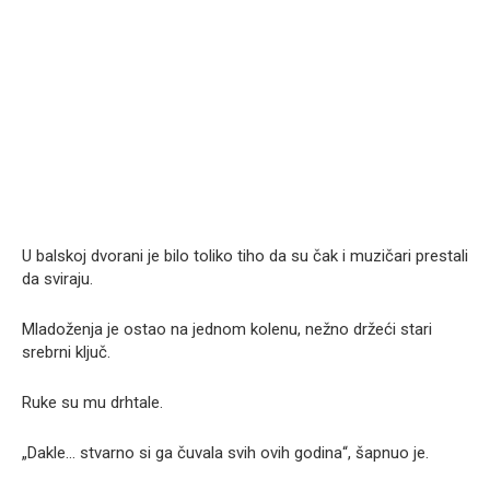
U balskoj dvorani je bilo toliko tiho da su čak i muzičari prestali
da sviraju.
Mladoženja je ostao na jednom kolenu, nežno držeći stari
srebrni ključ.
Ruke su mu drhtale.
„Dakle… stvarno si ga čuvala svih ovih godina“, šapnuo je.