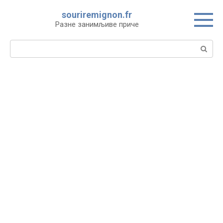
Skip
souriremignon.fr
to
Разне занимљиве приче
content
Search: