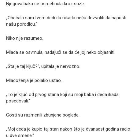
Njegova baka se osmehnula kroz suze.
„Obećala sam tvom dedi da nikada neću dozvoliti da napusti
našu porodicu.“
Niko nije razumeo.
Mlada se osvrnula, nadajući se da će joj neko objasniti.
„Šta je taj ključ?“, upitala je nervozno.
Mladoženja je polako ustao.
„To je ključ od prvog stana koji su moji baba i deda ikada
posedovali.“
Gosti su razmenili zbunjene poglede.
„Moj deda je kupio taj stan nakon što je dvanaest godina radio
u dve smene.“