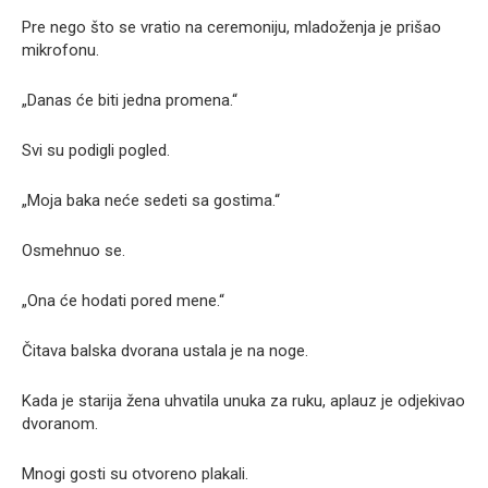
Pre nego što se vratio na ceremoniju, mladoženja je prišao
mikrofonu.
„Danas će biti jedna promena.“
Svi su podigli pogled.
„Moja baka neće sedeti sa gostima.“
Osmehnuo se.
„Ona će hodati pored mene.“
Čitava balska dvorana ustala je na noge.
Kada je starija žena uhvatila unuka za ruku, aplauz je odjekivao
dvoranom.
Mnogi gosti su otvoreno plakali.