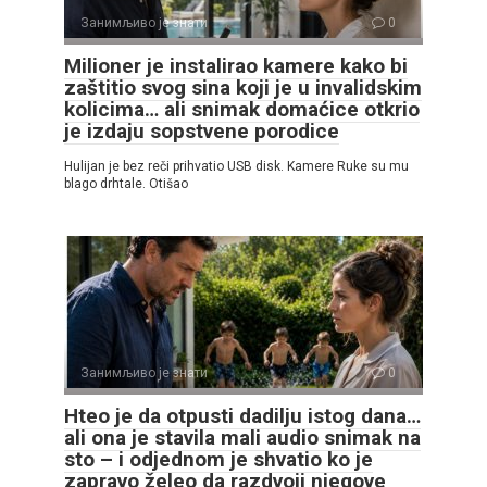
Занимљиво је знати
0
Milioner je instalirao kamere kako bi
zaštitio svog sina koji je u invalidskim
kolicima… ali snimak domaćice otkrio
je izdaju sopstvene porodice
Hulijan je bez reči prihvatio USB disk. Kamere Ruke su mu
blago drhtale. Otišao
Занимљиво је знати
0
Hteo je da otpusti dadilju istog dana…
ali ona je stavila mali audio snimak na
sto – i odjednom je shvatio ko je
zapravo želeo da razdvoji njegove