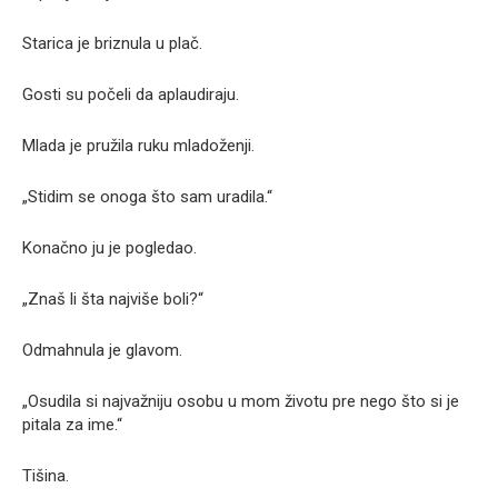
Starica je briznula u plač.
Gosti su počeli da aplaudiraju.
Mlada je pružila ruku mladoženji.
„Stidim se onoga što sam uradila.“
Konačno ju je pogledao.
„Znaš li šta najviše boli?“
Odmahnula je glavom.
„Osudila si najvažniju osobu u mom životu pre nego što si je
pitala za ime.“
Tišina.