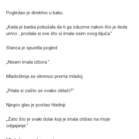
Pogledao je direktno u baku.
„Kada je banka pokušala da ti ga oduzme nakon što je deda
umro… prodala si sve što si imala osim ovog ključa.“
Starica je spustila pogled.
„Nisam imala izbora.“
Mladoženja se okrenuo prema mladoj.
„Pitala si zašto se ovako oblači?“
Njegov glas je postao hladniji.
„Zato što je svaki dolar koji je imala otišao na moje
odgajanje.“