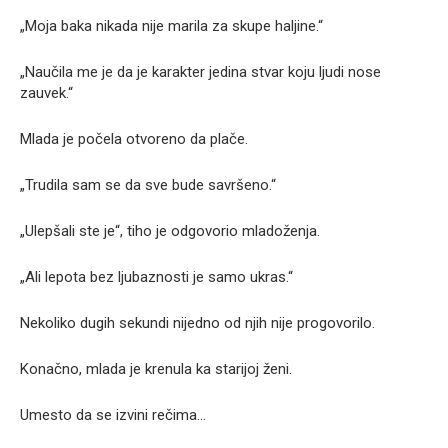
„Moja baka nikada nije marila za skupe haljine.“
„Naučila me je da je karakter jedina stvar koju ljudi nose
zauvek.“
Mlada je počela otvoreno da plače.
„Trudila sam se da sve bude savršeno.“
„Ulepšali ste je“, tiho je odgovorio mladoženja.
„Ali lepota bez ljubaznosti je samo ukras.“
Nekoliko dugih sekundi nijedno od njih nije progovorilo.
Konačno, mlada je krenula ka starijoj ženi.
Umesto da se izvini rečima…