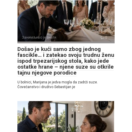
Занимљиво је знати
0
Došao je kući samo zbog jednog
fascikle… i zatekao svoju trudnu ženu
ispod trpezarijskog stola, kako jede
ostatke hrane – njene suze su otkrile
tajnu njegove porodice
U bolnici, Marijana je jedva mogla da zadrži suze.
Čovečanstvo i društvo Sebastijan je