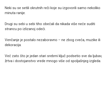
Neki su se setili okrutnih reči koje su izgovorili samo nekoliko
minuta ranije.
Drugi su sebi u sebi tiho obećali da nikada više neće suditi
strancu po izlizanoj odeći.
Venčanje je postalo nezaboravno – ne zbog cveća, muzike ili
dekoracija.
Već zato što je jedan stari srebrni ključ podsetio sve da ljubav,
žrtva i dostojanstvo vrede mnogo više od spoljašnjeg izgleda.