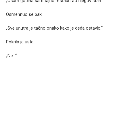
„Osam godina sam tajno restaurirao njegov stan.“
Osmehnuo se baki.
„Sve unutra je tačno onako kako je deda ostavio.“
Pokrila je usta.
„Ne…“