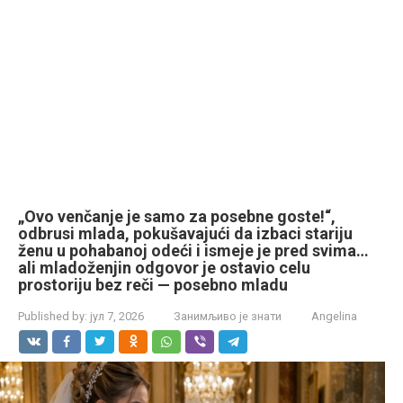
„Ovo venčanje je samo za posebne goste!“,
odbrusi mlada, pokušavajući da izbaci stariju
ženu u pohabanoj odeći i ismeje je pred svima…
ali mladoženjin odgovor je ostavio celu
prostoriju bez reči — posebno mladu
Published by:
јул 7, 2026
Занимљиво је знати
Angelina