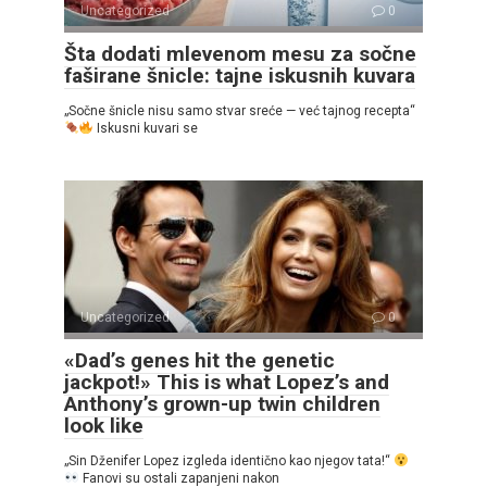
Uncategorized
0
Šta dodati mlevenom mesu za sočne
faširane šnicle: tajne iskusnih kuvara
„Sočne šnicle nisu samo stvar sreće — već tajnog recepta“
Iskusni kuvari se
Uncategorized
0
«Dad’s genes hit the genetic
jackpot!» This is what Lopez’s and
Anthony’s grown-up twin children
look like
„Sin Dženifer Lopez izgleda identično kao njegov tata!“
Fanovi su ostali zapanjeni nakon