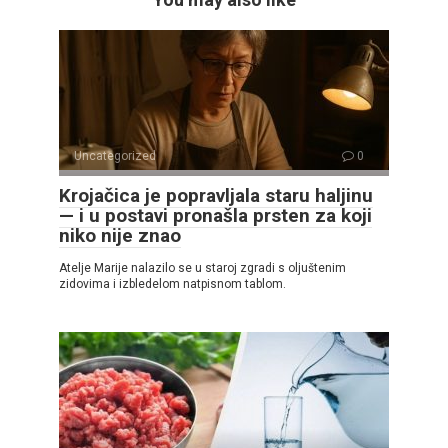
Uncategorized
0
Krojačica je popravljala staru haljinu
— i u postavi pronašla prsten za koji
niko nije znao
Atelje Marije nalazilo se u staroj zgradi s oljuštenim
zidovima i izbledelom natpisnom tablom.