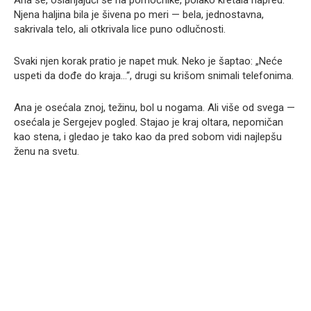
Njena haljina bila je šivena po meri — bela, jednostavna,
sakrivala telo, ali otkrivala lice puno odlučnosti.
Svaki njen korak pratio je napet muk. Neko je šaptao: „Neće
uspeti da dođe do kraja…“, drugi su krišom snimali telefonima.
Ana je osećala znoj, težinu, bol u nogama. Ali više od svega —
osećala je Sergejev pogled. Stajao je kraj oltara, nepomičan
kao stena, i gledao je tako kao da pred sobom vidi najlepšu
ženu na svetu.