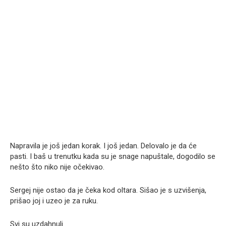
Napravila je još jedan korak. I još jedan. Delovalo je da će
pasti. I baš u trenutku kada su je snage napuštale, dogodilo se
nešto što niko nije očekivao.
Sergej nije ostao da je čeka kod oltara. Sišao je s uzvišenja,
prišao joj i uzeo je za ruku.
Svi su uzdahnuli.