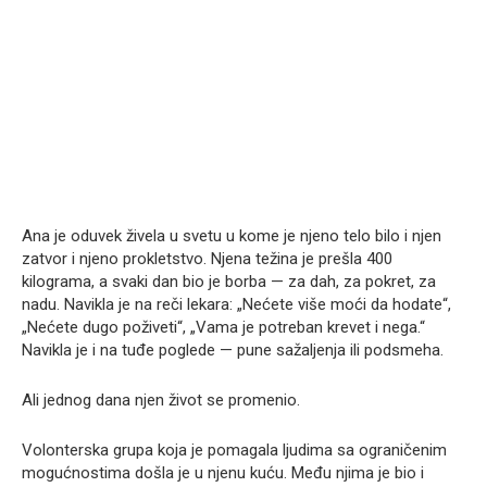
Ana je oduvek živela u svetu u kome je njeno telo bilo i njen
zatvor i njeno prokletstvo. Njena težina je prešla 400
kilograma, a svaki dan bio je borba — za dah, za pokret, za
nadu. Navikla je na reči lekara: „Nećete više moći da hodate“,
„Nećete dugo poživeti“, „Vama je potreban krevet i nega.“
Navikla je i na tuđe poglede — pune sažaljenja ili podsmeha.
Ali jednog dana njen život se promenio.
Volonterska grupa koja je pomagala ljudima sa ograničenim
mogućnostima došla je u njenu kuću. Među njima je bio i