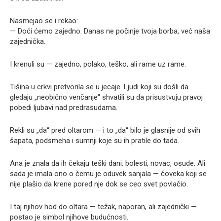
Nasmejao se i rekao:
— Doći ćemo zajedno. Danas ne počinje tvoja borba, već naša
zajednička.
I krenuli su — zajedno, polako, teško, ali rame uz rame.
Tišina u crkvi pretvorila se u jecaje. Ljudi koji su došli da
gledaju „neobično venčanje“ shvatili su da prisustvuju pravoj
pobedi ljubavi nad predrasudama.
Rekli su „da“ pred oltarom — i to „da“ bilo je glasnije od svih
šapata, podsmeha i sumnji koje su ih pratile do tada.
Ana je znala da ih čekaju teški dani: bolesti, novac, osude. Ali
sada je imala ono o čemu je oduvek sanjala — čoveka koji se
nije plašio da krene pored nje dok se ceo svet povlačio.
I taj njihov hod do oltara — težak, naporan, ali zajednički —
postao je simbol njihove budućnosti.