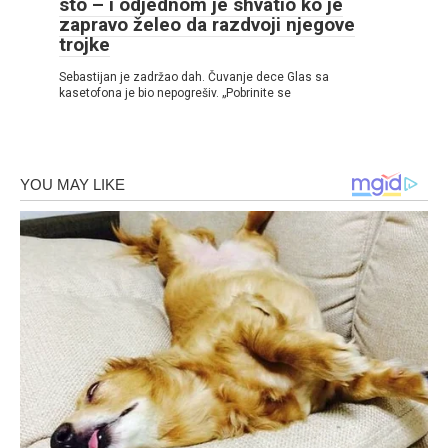
sto – i odjednom je shvatio ko je
zapravo želeo da razdvoji njegove
trojke
Sebastijan je zadržao dah. Čuvanje dece Glas sa
kasetofona je bio nepogrešiv. „Pobrinite se