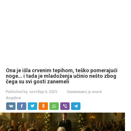
Ona je išla crvenim tepihom, teško pomerajući
noge… i tada je mladoženja učinio nešto zbog
čega su svi gosti zanemeli
Published by:
октобар 6, 2025
Занимљиво је знати
Angelina