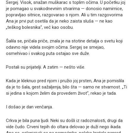
Sergej. Visok, snažan muškarac s toplim očima. U početku joj
je pomagao u svakodnevnim stvarima — donosio namirnice,
popravljao sitnice, razgovarao s njom. Ali u tim razgovorima
Ana je prvi put osetila da je neko zaista sluša — ne kao
„teškog bolesnika“, već kao osobu.
Šalila se, pričala priče, znala je na stotine detalja o svetu koji
odavno nije videla svojim očima. Sergej se smejao,
osmehivao i svakog puta ostajao sve duže.
Postali su prijatelji. A zatim — nešto više.
Kada je kleknuo pred njom i pružio joj prsten, Ana je pomislila
da je to šala, gest sažaljenja, bilo šta — samo ne stvarnost. „Ti
si jedina s kojom želim da provedem život“, rekao je tada.
I došao je dan venčanja.
Crkva je bila puna ljudi. Neki su došli iz radoznalosti, drugi da
vide čudo. Crveni tepih do oltara delovao je duži nego ikada.
Ana se, oslanjajući se na pomoćnike, polako kretala napred.