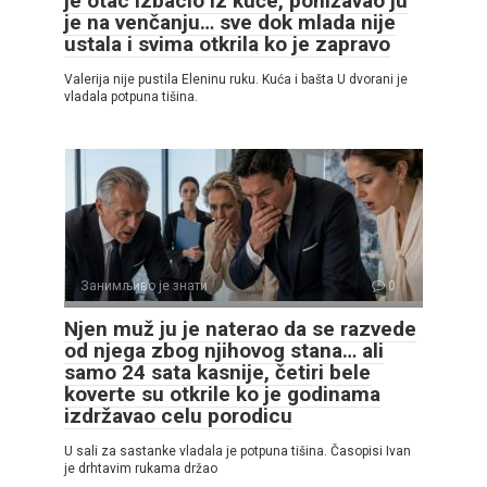
je otac izbacio iz kuće, ponižavao ju
je na venčanju… sve dok mlada nije
ustala i svima otkrila ko je zapravo
Valerija nije pustila Eleninu ruku. Kuća i bašta U dvorani je
vladala potpuna tišina.
Занимљиво је знати
0
Njen muž ju je naterao da se razvede
od njega zbog njihovog stana… ali
samo 24 sata kasnije, četiri bele
koverte su otkrile ko je godinama
izdržavao celu porodicu
U sali za sastanke vladala je potpuna tišina. Časopisi Ivan
je drhtavim rukama držao