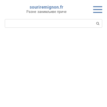
Skip
souriremignon.fr
to
Разне занимљиве приче
content
Search: