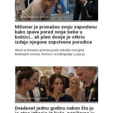
Занимљиво је знати
0
Milioner je pronašao svoju zaposlenu
kako spava pored svoje bebe u
bolnici… ali plavi dosije je otkrio
izdaju njegove sopstvene porodice
Alarm je konačno prestao posle nekoliko naizgled
beskrajnih minuta. Rečnici i enciklopedije Lusija je
Занимљиво је знати
0
Dvadeset jednu godinu nakon što ju