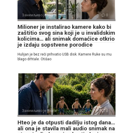
Занимљиво је знати
0
Milioner je instalirao kamere kako bi
zaštitio svog sina koji je u invalidskim
kolicima… ali snimak domaćice otkrio
je izdaju sopstvene porodice
Hulijan je bez reči prihvatio USB disk. Kamere Ruke su mu
blago drhtale. Otišao
Занимљиво је знати
0
Hteo je da otpusti dadilju istog dana…
ali ona je stavila mali audio snimak na