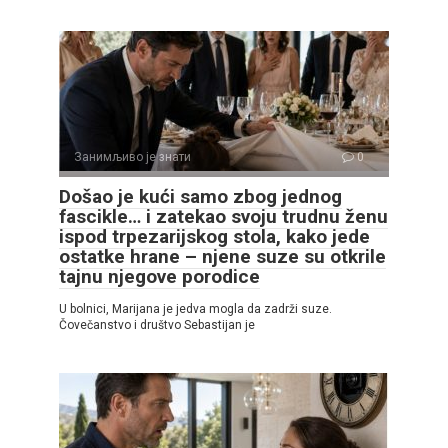
Занимљиво је знати
0
Došao je kući samo zbog jednog
fascikle… i zatekao svoju trudnu ženu
ispod trpezarijskog stola, kako jede
ostatke hrane – njene suze su otkrile
tajnu njegove porodice
U bolnici, Marijana je jedva mogla da zadrži suze.
Čovečanstvo i društvo Sebastijan je