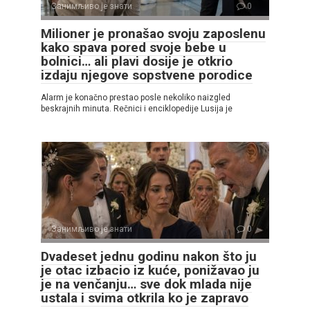
Занимљиво је знати
0
Milioner je pronašao svoju zaposlenu
kako spava pored svoje bebe u
bolnici… ali plavi dosije je otkrio
izdaju njegove sopstvene porodice
Alarm je konačno prestao posle nekoliko naizgled
beskrajnih minuta. Rečnici i enciklopedije Lusija je
Занимљиво је знати
0
Dvadeset jednu godinu nakon što ju
je otac izbacio iz kuće, ponižavao ju
je na venčanju… sve dok mlada nije
ustala i svima otkrila ko je zapravo