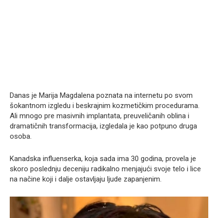
Danas je Marija Magdalena poznata na internetu po svom
šokantnom izgledu i beskrajnim kozmetičkim procedurama.
Ali mnogo pre masivnih implantata, preuveličanih oblina i
dramatičnih transformacija, izgledala je kao potpuno druga
osoba.
Kanadska influenserka, koja sada ima 30 godina, provela je
skoro poslednju deceniju radikalno menjajući svoje telo i lice
na načine koji i dalje ostavljaju ljude zapanjenim.