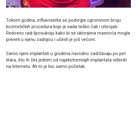
Tokom godina, influenserka se podvrgla ogromnom broju
kozmetičkih procedura koje je sada teško čak i izbrojati.
Redovno radi liposukciju kako bi se uklonjena masnoća mogla
preneti u njenu zadnjicu i učiniti je još većom.
Samo njeni implantati u grudima navodno zadržavaju po pet
litara, što ih čini jednim od najekstremnijih implantata viđenih
na internetu. Ali to je bio samo početak.