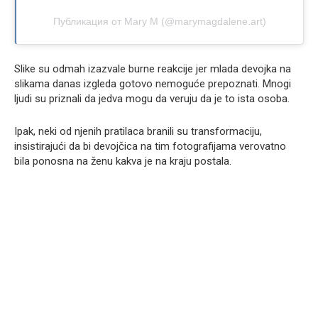
Публикация от Mary M (@marymagdalene.art)
Slike su odmah izazvale burne reakcije jer mlada devojka na
slikama danas izgleda gotovo nemoguće prepoznati. Mnogi
ljudi su priznali da jedva mogu da veruju da je to ista osoba.
Ipak, neki od njenih pratilaca branili su transformaciju,
insistirajući da bi devojčica na tim fotografijama verovatno
bila ponosna na ženu kakva je na kraju postala.