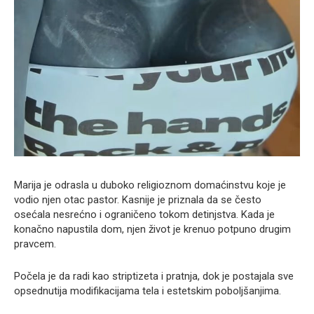
Marija je odrasla u duboko religioznom domaćinstvu koje je
vodio njen otac pastor. Kasnije je priznala da se često
osećala nesrećno i ograničeno tokom detinjstva. Kada je
konačno napustila dom, njen život je krenuo potpuno drugim
pravcem.
Počela je da radi kao striptizeta i pratnja, dok je postajala sve
opsednutija modifikacijama tela i estetskim poboljšanjima.