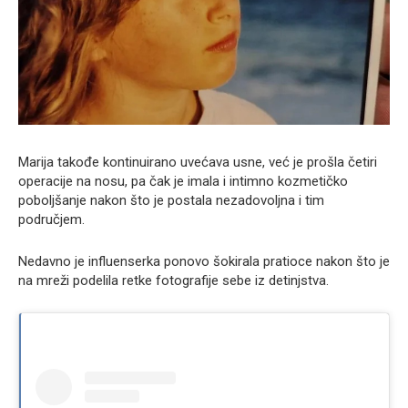
Marija takođe kontinuirano uvećava usne, već je prošla četiri
operacije na nosu, pa čak je imala i intimno kozmetičko
poboljšanje nakon što je postala nezadovoljna i tim
područjem.
Nedavno je influenserka ponovo šokirala pratioce nakon što je
na mreži podelila retke fotografije sebe iz detinjstva.