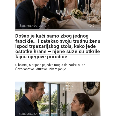
Занимљиво је знати
0
Došao je kući samo zbog jednog
fascikle… i zatekao svoju trudnu ženu
ispod trpezarijskog stola, kako jede
ostatke hrane – njene suze su otkrile
tajnu njegove porodice
U bolnici, Marijana je jedva mogla da zadrži suze.
Čovečanstvo i društvo Sebastijan je
Занимљиво је знати
0