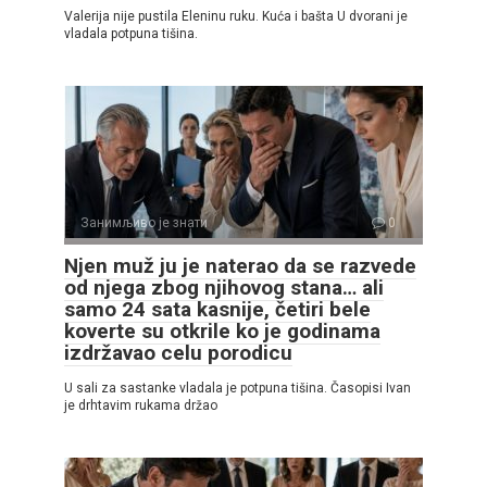
Valerija nije pustila Eleninu ruku. Kuća i bašta U dvorani je
vladala potpuna tišina.
Занимљиво је знати
0
Njen muž ju je naterao da se razvede
od njega zbog njihovog stana… ali
samo 24 sata kasnije, četiri bele
koverte su otkrile ko je godinama
izdržavao celu porodicu
U sali za sastanke vladala je potpuna tišina. Časopisi Ivan
je drhtavim rukama držao