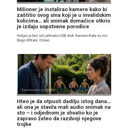
Milioner je instalirao kamere kako bi
zaštitio svog sina koji je u invalidskim
kolicima… ali snimak domaćice otkrio
je izdaju sopstvene porodice
Hulijan je bez reči prihvatio USB disk. Kamere Ruke su mu
blago drhtale. Otišao
Занимљиво је знати
0
Hteo je da otpusti dadilju istog dana…
ali ona je stavila mali audio snimak na
sto – i odjednom je shvatio ko je
zapravo želeo da razdvoji njegove
trojke