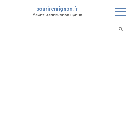
Skip
souriremignon.fr
to
Разне занимљиве приче
content
Search: