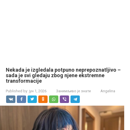
Nekada je izgledala potpuno neprepoznatljivo –
sada je svi gledaju zbog njene ekstremne
transformacije
Published by:
јун 1, 2026
Занимљиво је знати
Angelina