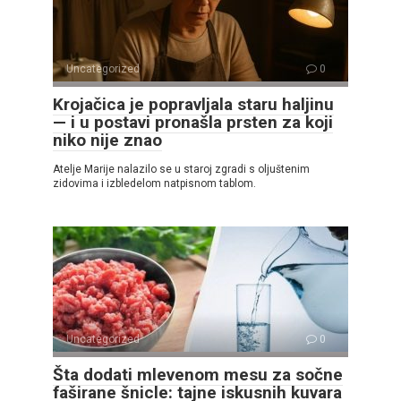
Uncategorized
0
Krojačica je popravljala staru haljinu
— i u postavi pronašla prsten za koji
niko nije znao
Atelje Marije nalazilo se u staroj zgradi s oljuštenim
zidovima i izbledelom natpisnom tablom.
Uncategorized
0
Šta dodati mlevenom mesu za sočne
faširane šnicle: tajne iskusnih kuvara