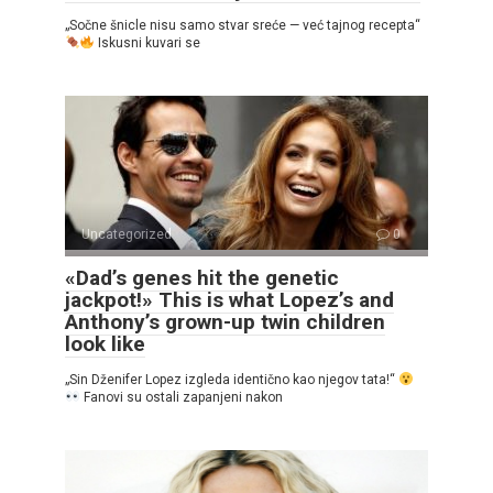
„Sočne šnicle nisu samo stvar sreće — već tajnog recepta“
Iskusni kuvari se
Uncategorized
0
«Dad’s genes hit the genetic
jackpot!» This is what Lopez’s and
Anthony’s grown-up twin children
look like
„Sin Dženifer Lopez izgleda identično kao njegov tata!“
Fanovi su ostali zapanjeni nakon