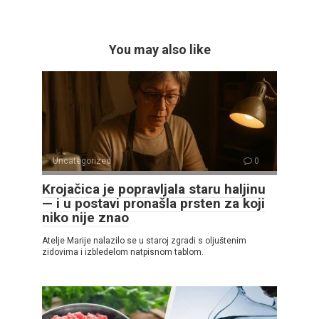
You may also like
Uncategorized
0
Krojačica je popravljala staru haljinu
— i u postavi pronašla prsten za koji
niko nije znao
Atelje Marije nalazilo se u staroj zgradi s oljuštenim
zidovima i izbledelom natpisnom tablom.