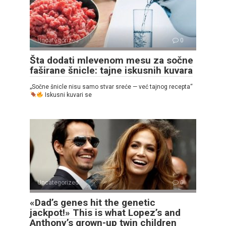
Uncategorized
0
Šta dodati mlevenom mesu za sočne
faširane šnicle: tajne iskusnih kuvara
„Sočne šnicle nisu samo stvar sreće — već tajnog recepta“
Iskusni kuvari se
Uncategorized
0
«Dad’s genes hit the genetic
jackpot!» This is what Lopez’s and
Anthony’s grown-up twin children