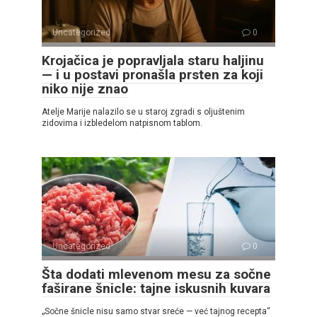
Uncategorized
0
Krojačica je popravljala staru haljinu
— i u postavi pronašla prsten za koji
niko nije znao
Atelje Marije nalazilo se u staroj zgradi s oljuštenim
zidovima i izbledelom natpisnom tablom.
Uncategorized
0
Šta dodati mlevenom mesu za sočne
faširane šnicle: tajne iskusnih kuvara
„Sočne šnicle nisu samo stvar sreće — već tajnog recepta“