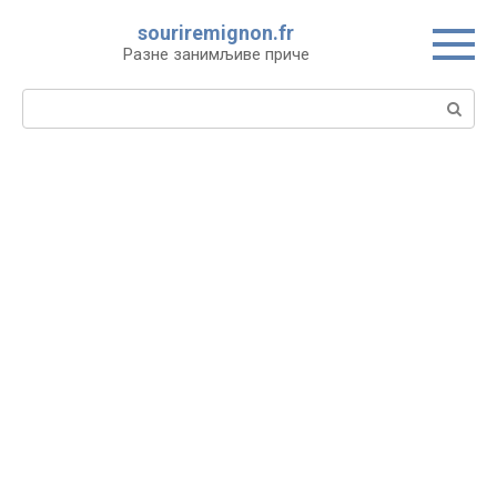
Skip
souriremignon.fr
to
Разне занимљиве приче
content
Search: