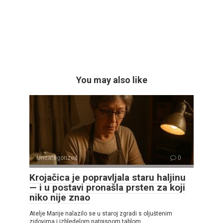
You may also like
Uncategorized
0
Krojačica je popravljala staru haljinu
— i u postavi pronašla prsten za koji
niko nije znao
Atelje Marije nalazilo se u staroj zgradi s oljuštenim
zidovima i izbledelom natpisnom tablom.