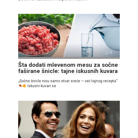
Uncategorized
0
Šta dodati mlevenom mesu za sočne
faširane šnicle: tajne iskusnih kuvara
„Sočne šnicle nisu samo stvar sreće — već tajnog recepta“
Iskusni kuvari se