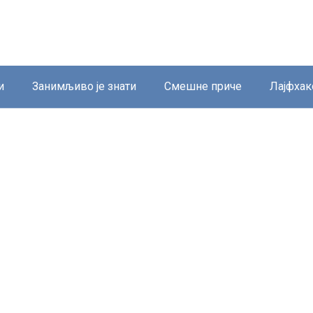
и
Занимљиво је знати
Смешне приче
Лајфхак