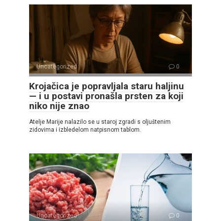
Uncategorized
0
Krojačica je popravljala staru haljinu
— i u postavi pronašla prsten za koji
niko nije znao
Atelje Marije nalazilo se u staroj zgradi s oljuštenim
zidovima i izbledelom natpisnom tablom.
Uncategorized
0