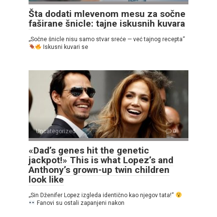
Šta dodati mlevenom mesu za sočne
faširane šnicle: tajne iskusnih kuvara
„Sočne šnicle nisu samo stvar sreće — već tajnog recepta“
Iskusni kuvari se
Uncategorized
0
«Dad’s genes hit the genetic
jackpot!» This is what Lopez’s and
Anthony’s grown-up twin children
look like
„Sin Dženifer Lopez izgleda identično kao njegov tata!“
Fanovi su ostali zapanjeni nakon