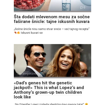
Uncategorized
0
Šta dodati mlevenom mesu za sočne
faširane šnicle: tajne iskusnih kuvara
„Sočne šnicle nisu samo stvar sreće — već tajnog recepta“
Iskusni kuvari se
Uncategorized
0
«Dad’s genes hit the genetic
jackpot!» This is what Lopez’s and
Anthony’s grown-up twin children
look like
„Sin Dženifer Lopez izgleda identično kao njegov tata!“