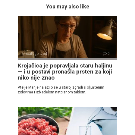
You may also like
Uncategorized
0
Krojačica je popravljala staru haljinu
— i u postavi pronašla prsten za koji
niko nije znao
Atelje Marije nalazilo se u staroj zgradi s oljuštenim
zidovima i izbledelom natpisnom tablom.