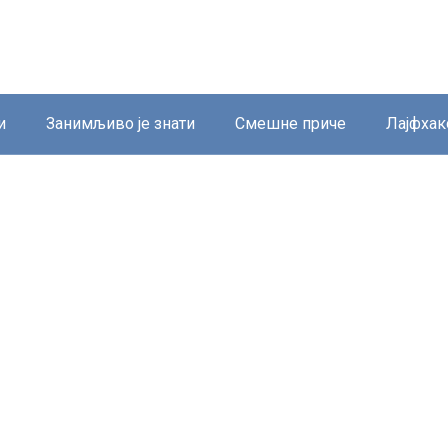
и
Занимљиво је знати
Смешне приче
Лајфхак