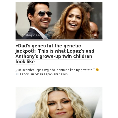
Uncategorized
0
«Dad’s genes hit the genetic
jackpot!» This is what Lopez’s and
Anthony’s grown-up twin children
look like
„Sin Dženifer Lopez izgleda identično kao njegov tata!“
Fanovi su ostali zapanjeni nakon