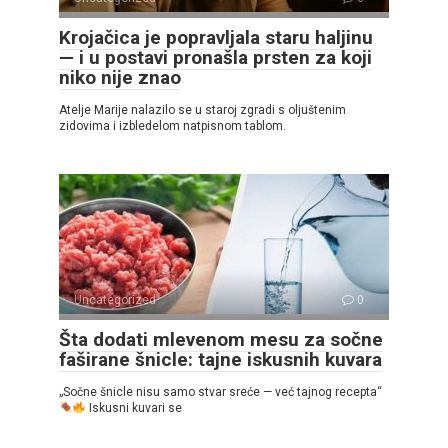
Krojačica je popravljala staru haljinu
— i u postavi pronašla prsten za koji
niko nije znao
Atelje Marije nalazilo se u staroj zgradi s oljuštenim
zidovima i izbledelom natpisnom tablom.
Uncategorized
0
Šta dodati mlevenom mesu za sočne
faširane šnicle: tajne iskusnih kuvara
„Sočne šnicle nisu samo stvar sreće — već tajnog recepta“
Iskusni kuvari se