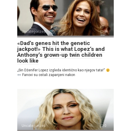
Uncategorized
0
«Dad’s genes hit the genetic
jackpot!» This is what Lopez’s and
Anthony’s grown-up twin children
look like
„Sin Dženifer Lopez izgleda identično kao njegov tata!“
Fanovi su ostali zapanjeni nakon
Uncategorized
0