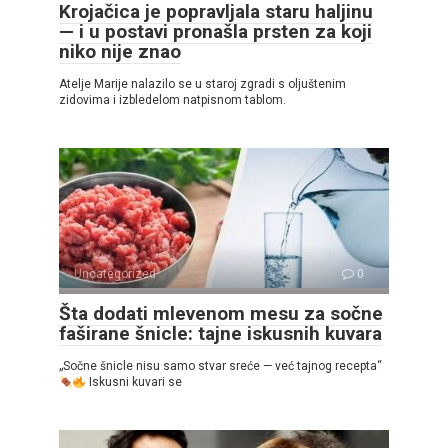
Krojačica je popravljala staru haljinu
— i u postavi pronašla prsten za koji
niko nije znao
Atelje Marije nalazilo se u staroj zgradi s oljuštenim
zidovima i izbledelom natpisnom tablom.
Uncategorized
0
Šta dodati mlevenom mesu za sočne
faširane šnicle: tajne iskusnih kuvara
„Sočne šnicle nisu samo stvar sreće — već tajnog recepta“
Iskusni kuvari se