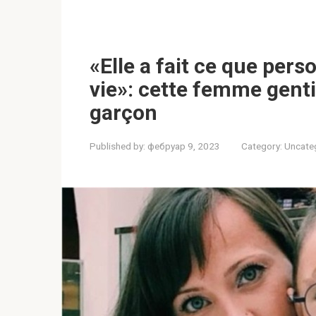
«Elle a fait ce que pers
vie»: cette femme gentil
garçon
Published by:
фебруар 9, 2023
Category:
Uncate