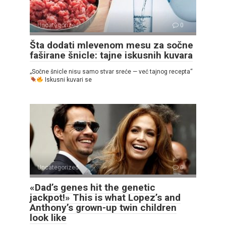
Uncategorized
0
Šta dodati mlevenom mesu za sočne
faširane šnicle: tajne iskusnih kuvara
„Sočne šnicle nisu samo stvar sreće — već tajnog recepta“
Iskusni kuvari se
Uncategorized
0
«Dad’s genes hit the genetic
jackpot!» This is what Lopez’s and
Anthony’s grown-up twin children
look like