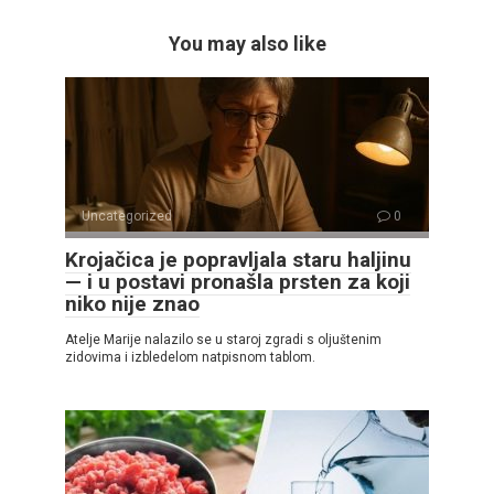
You may also like
Uncategorized
0
Krojačica je popravljala staru haljinu
— i u postavi pronašla prsten za koji
niko nije znao
Atelje Marije nalazilo se u staroj zgradi s oljuštenim
zidovima i izbledelom natpisnom tablom.