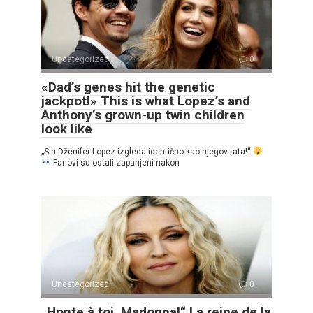
Uncategorized
0
«Dad’s genes hit the genetic
jackpot!» This is what Lopez’s and
Anthony’s grown-up twin children
look like
„Sin Dženifer Lopez izgleda identično kao njegov tata!“
Fanovi su ostali zapanjeni nakon
Uncategorized
0
„Honte à toi, Madonna!“ La reine de la