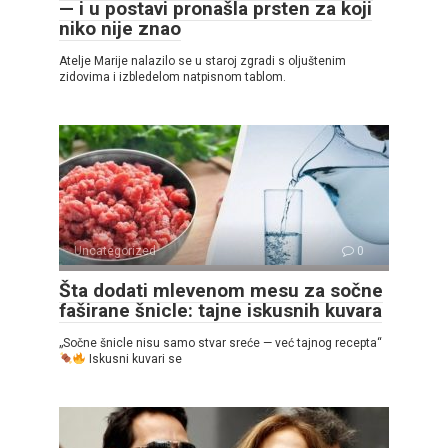
— i u postavi pronašla prsten za koji
niko nije znao
Atelje Marije nalazilo se u staroj zgradi s oljuštenim
zidovima i izbledelom natpisnom tablom.
Uncategorized
0
Šta dodati mlevenom mesu za sočne
faširane šnicle: tajne iskusnih kuvara
„Sočne šnicle nisu samo stvar sreće — već tajnog recepta“
Iskusni kuvari se