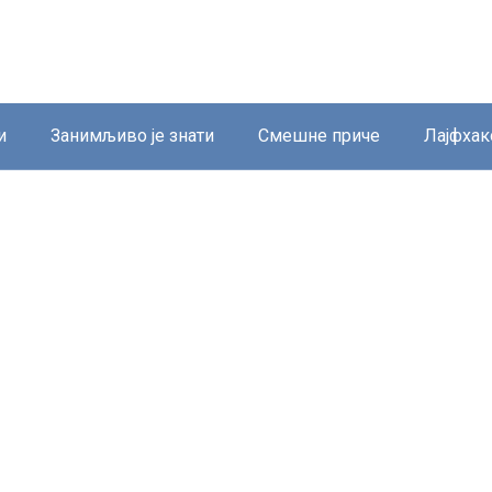
и
Занимљиво је знати
Смешне приче
Лајфхак