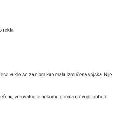
o rekla:
o dece vuklo se za njom kao mala izmučena vojska. Nije
elefonu, verovatno je nekome pričala o svojoj pobedi.