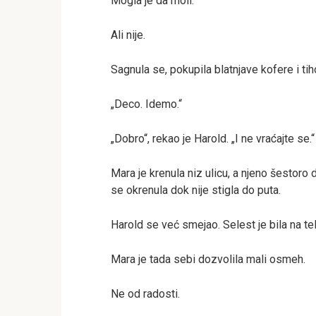
Mogla je da moli.
Ali nije.
Sagnula se, pokupila blatnjave kofere i tih
„Deco. Idemo.“
„Dobro“, rekao je Harold. „I ne vraćajte se.“
Mara je krenula niz ulicu, a njeno šestor
se okrenula dok nije stigla do puta.
Harold se već smejao. Selest je bila na t
Mara je tada sebi dozvolila mali osmeh.
Ne od radosti.