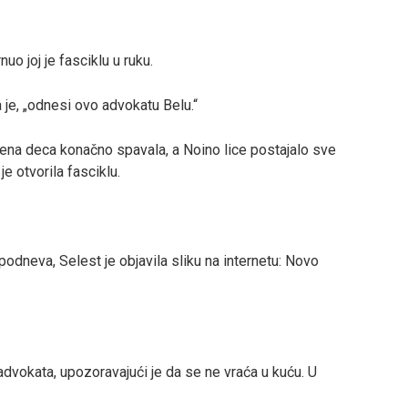
uo joj je fasciklu u ruku.
a je, „odnesi ovo advokatu Belu.“
 njena deca konačno spavala, a Noino lice postajalo sve
e otvorila fasciklu.
podneva, Selest je objavila sliku na internetu: Novo
dvokata, upozoravajući je da se ne vraća u kuću. U