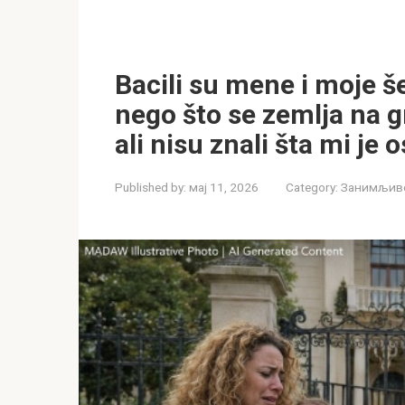
Bacili su mene i moje š
nego što se zemlja na 
ali nisu znali šta mi je 
Published by:
мај 11, 2026
Category:
Занимљиво