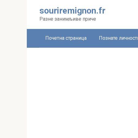
Skip
souriremignon.fr
to
content
Разне занимљиве приче
Почетна страница
Познате личност