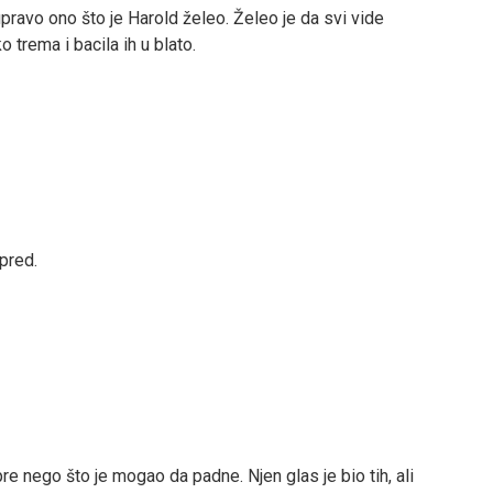
pravo ono što je Harold želeo. Želeo je da svi vide
 trema i bacila ih u blato.
apred.
e nego što je mogao da padne. Njen glas je bio tih, ali