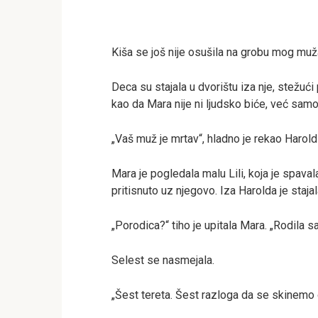
Kiša se još nije osušila na grobu mog muž
Deca su stajala u dvorištu iza nje, stežuć
kao da Mara nije ni ljudsko biće, već sam
„Vaš muž je mrtav“, hladno je rekao Harold
Mara je pogledala malu Lili, koja je spaval
pritisnuto uz njegovo. Iza Harolda je staj
„Porodica?“ tiho je upitala Mara. „Rodila 
Selest se nasmejala.
„Šest tereta. Šest razloga da se skinemo