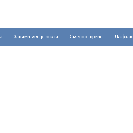
и
Занимљиво је знати
Смешне приче
Лајфхак