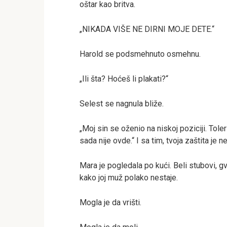
oštar kao britva.
„NIKADA VIŠE NE DIRNI MOJE DETE.“
Harold se podsmehnuto osmehnu.
„Ili šta? Hoćeš li plakati?“
Selest se nagnula bliže.
„Moj sin se oženio na niskoj poziciji. Tole
sada nije ovde.“ I sa tim, tvoja zaštita je n
Mara je pogledala po kući. Beli stubovi, 
kako joj muž polako nestaje.
Mogla je da vrišti.