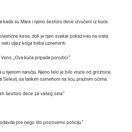
a kada su Mara i njeno šestoro dece izvučeni iz kuće.
i plastične kese, dok je njen svekar pokazivao na vrata
o neki uljez koga treba uznemiriti.
 Vens. „Ova kuća pripada porodici.“
a u njenom naručju. Njeno telo je bilo vruće od groznice,
ala Selest, sa tankim osmehom na licu, praznim očima.
sam šestoro dece za vašeg sina.“
 odavde pre nego što pozovemo policiju.“