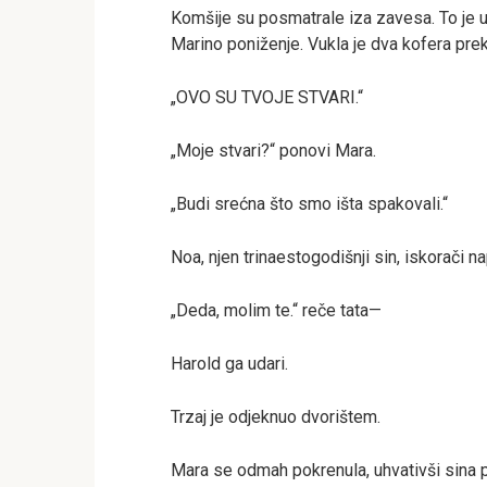
Komšije su posmatrale iza zavesa. To je u
Marino poniženje. Vukla je dva kofera preko
„OVO SU TVOJE STVARI.“
„Moje stvari?“ ponovi Mara.
„Budi srećna što smo išta spakovali.“
Noa, njen trinaestogodišnji sin, iskorači n
„Deda, molim te.“ reče tata—
Harold ga udari.
Trzaj je odjeknuo dvorištem.
Mara se odmah pokrenula, uhvativši sina pr