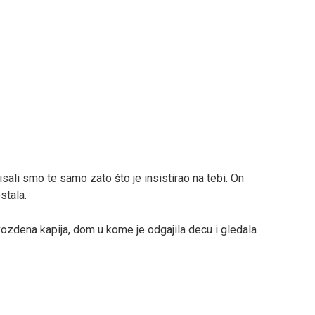
risali smo te samo zato što je insistirao na tebi. On
estala.
gvozdena kapija, dom u kome je odgajila decu i gledala