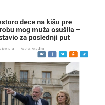
estoro dece na kišu pre
grobu mog muža osušila –
ostavio za poslednji put
 је знати
Author:
Angelina