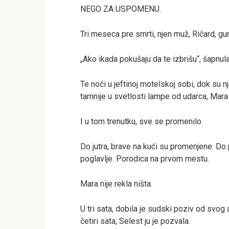
NEGO ZA USPOMENU.
Tri meseca pre smrti, njen muž, Ričard, gurn
„Ako ikada pokušaju da te izbrišu“, šapnul
Te noći u jeftinoj motelskoj sobi, dok su
tamnije u svetlosti lampe od udarca, Mara j
I u tom trenutku, sve se promenilo.
Do jutra, brave na kući su promenjene. Do 
poglavlje. Porodica na prvom mestu.
Mara nije rekla ništa.
U tri sata, dobila je sudski poziv od svog a
četiri sata, Selest ju je pozvala.