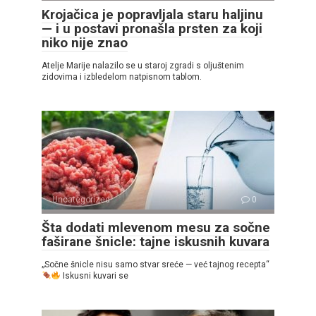
Krojačica je popravljala staru haljinu
— i u postavi pronašla prsten za koji
niko nije znao
Atelje Marije nalazilo se u staroj zgradi s oljuštenim
zidovima i izbledelom natpisnom tablom.
Uncategorized
0
Šta dodati mlevenom mesu za sočne
faširane šnicle: tajne iskusnih kuvara
„Sočne šnicle nisu samo stvar sreće — već tajnog recepta“
Iskusni kuvari se