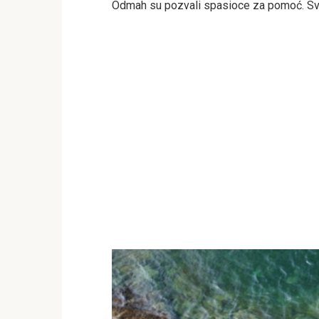
Odmah su pozvali spasioce za pomoć. Svi 