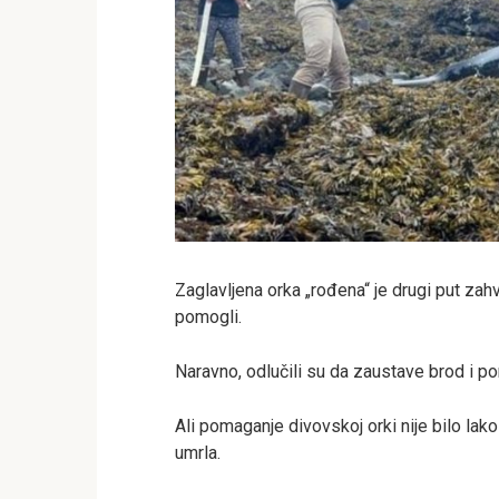
Zaglavljena orka „rođena“ je drugi put zahva
pomogli.
Naravno, odlučili su da zaustave brod i p
Ali pomaganje divovskoj orki nije bilo la
umrla.