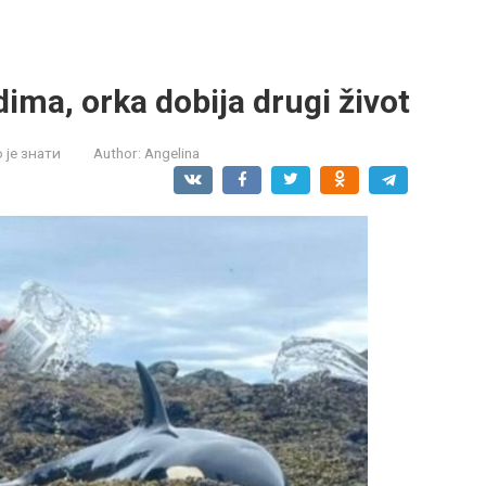
dima, orka dobija drugi život
је знати
Author:
Angelina