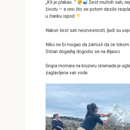
„Kit je plakao…”
Šest mučnih sati, nep
životu — a ono što se potom desilo raspla
u članku ispod
Nakon šest sati neizvesnosti, ljudi su usp
Niko ne bi mogao da zamisli da će tokom 
Sličan događaj dogodio se na Aljasci.
Grupa mornara na kruzeru iznenada je ugled
zaglavljena van vode.