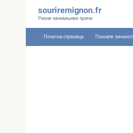
Skip
souriremignon.fr
to
content
Разне занимљиве приче
Почетна страница
Познате личност