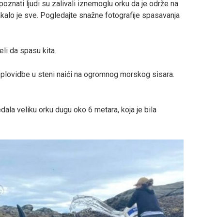
oznati ljudi su zalivali iznemoglu orku da je održe na
kalo je sve. Pogledajte snažne fotografije spasavanja
eli da spasu kita.
plovidbe u steni naići na ogromnog morskog sisara.
ala veliku orku dugu oko 6 metara, koja je bila