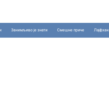
и
Занимљиво је знати
Смешне приче
Лајфхак