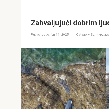
Zahvaljujući dobrim lju
Published by:
јун 11, 2025
Category:
Занимљиво 