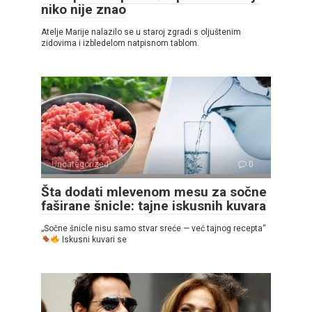
niko nije znao
Atelje Marije nalazilo se u staroj zgradi s oljuštenim
zidovima i izbledelom natpisnom tablom.
Uncategorized
0
Šta dodati mlevenom mesu za sočne
faširane šnicle: tajne iskusnih kuvara
„Sočne šnicle nisu samo stvar sreće — već tajnog recepta“
Iskusni kuvari se