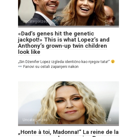
Uncategorized
0
«Dad’s genes hit the genetic
jackpot!» This is what Lopez’s and
Anthony’s grown-up twin children
look like
„Sin Dženifer Lopez izgleda identično kao njegov tata!“
Fanovi su ostali zapanjeni nakon
Uncategorized
0
„Honte à toi, Madonna!“ La reine de la