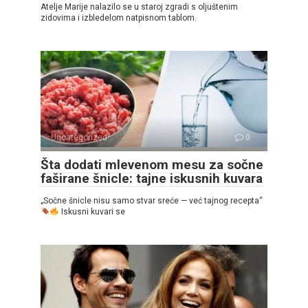
Atelje Marije nalazilo se u staroj zgradi s oljuštenim
zidovima i izbledelom natpisnom tablom.
Uncategorized
0
Šta dodati mlevenom mesu za sočne
faširane šnicle: tajne iskusnih kuvara
„Sočne šnicle nisu samo stvar sreće — već tajnog recepta“
Iskusni kuvari se