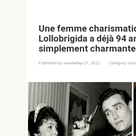
Une femme charismatiqu
Lollobrigida a déjà 94 an
simplement charmante
Published by:
новембар 21, 2022
Category:
Unc