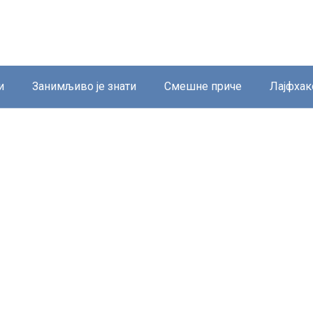
и
Занимљиво је знати
Смешне приче
Лајфхак