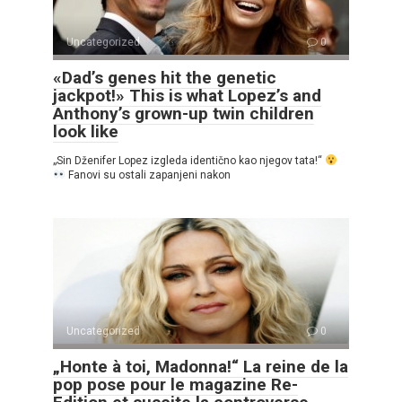
Uncategorized
0
«Dad’s genes hit the genetic
jackpot!» This is what Lopez’s and
Anthony’s grown-up twin children
look like
„Sin Dženifer Lopez izgleda identično kao njegov tata!“
Fanovi su ostali zapanjeni nakon
Uncategorized
0
„Honte à toi, Madonna!“ La reine de la
pop pose pour le magazine Re-