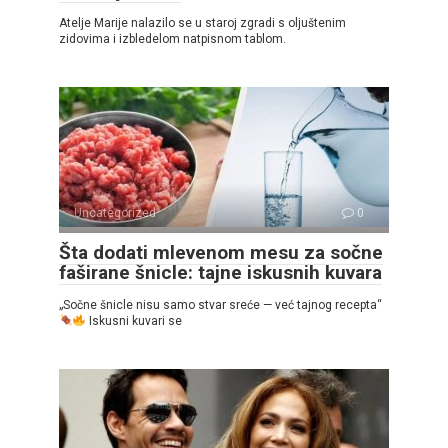
Atelje Marije nalazilo se u staroj zgradi s oljuštenim
zidovima i izbledelom natpisnom tablom.
Uncategorized
0
Šta dodati mlevenom mesu za sočne
faširane šnicle: tajne iskusnih kuvara
„Sočne šnicle nisu samo stvar sreće — već tajnog recepta“
Iskusni kuvari se