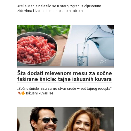
Atelje Marije nalazilo se u staroj zgradi s oljuštenim
zidovima i izbledelom natpisnom tablom.
Uncategorized
0
Šta dodati mlevenom mesu za sočne
faširane šnicle: tajne iskusnih kuvara
„Sočne šnicle nisu samo stvar sreće — već tajnog recepta“
Iskusni kuvari se