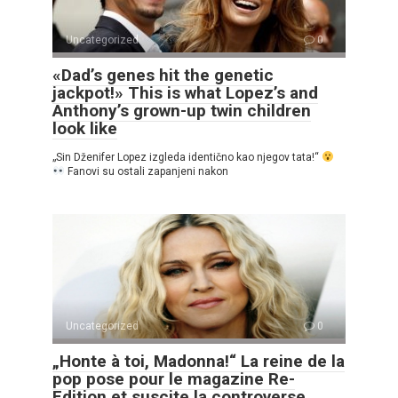
Uncategorized
0
«Dad’s genes hit the genetic
jackpot!» This is what Lopez’s and
Anthony’s grown-up twin children
look like
„Sin Dženifer Lopez izgleda identično kao njegov tata!“
Fanovi su ostali zapanjeni nakon
Uncategorized
0
„Honte à toi, Madonna!“ La reine de la
pop pose pour le magazine Re-
Edition et suscite la controverse