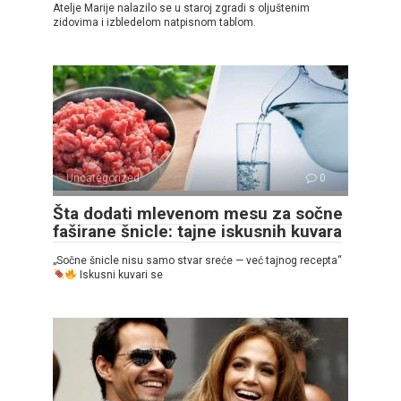
Atelje Marije nalazilo se u staroj zgradi s oljuštenim
zidovima i izbledelom natpisnom tablom.
Uncategorized
0
Šta dodati mlevenom mesu za sočne
faširane šnicle: tajne iskusnih kuvara
„Sočne šnicle nisu samo stvar sreće — već tajnog recepta“
Iskusni kuvari se