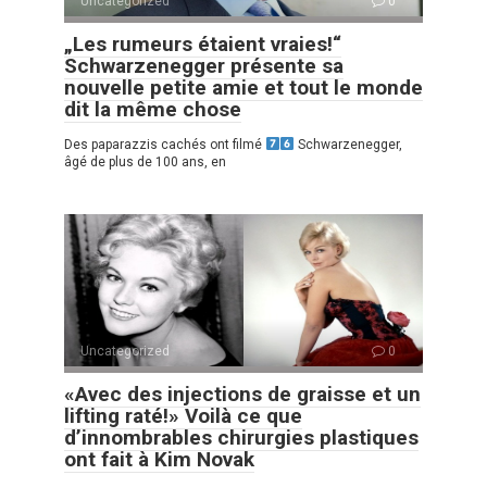
Uncategorized
0
„Les rumeurs étaient vraies!“
Schwarzenegger présente sa
nouvelle petite amie et tout le monde
dit la même chose
Des paparazzis cachés ont filmé
Schwarzenegger,
âgé de plus de 100 ans, en
Uncategorized
0
«Avec des injections de graisse et un
lifting raté!» Voilà ce que
d’innombrables chirurgies plastiques
ont fait à Kim Novak