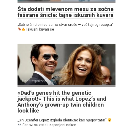
Šta dodati mlevenom mesu za sočne
faširane šnicle: tajne iskusnih kuvara
„Sočne šnicle nisu samo stvar sreće — već tajnog recepta“
Iskusni kuvari se
Uncategorized
0
«Dad’s genes hit the genetic
jackpot!» This is what Lopez’s and
Anthony’s grown-up twin children
look like
„Sin Dženifer Lopez izgleda identično kao njegov tata!“
Fanovi su ostali zapanjeni nakon