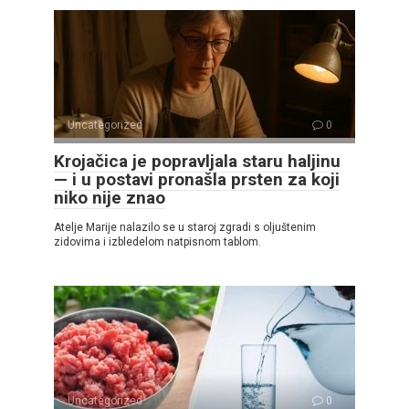
Uncategorized
0
Krojačica je popravljala staru haljinu
— i u postavi pronašla prsten za koji
niko nije znao
Atelje Marije nalazilo se u staroj zgradi s oljuštenim
zidovima i izbledelom natpisnom tablom.
Uncategorized
0