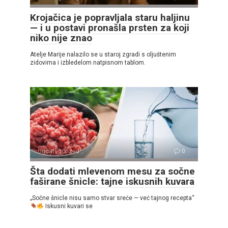
Krojačica je popravljala staru haljinu
— i u postavi pronašla prsten za koji
niko nije znao
Atelje Marije nalazilo se u staroj zgradi s oljuštenim
zidovima i izbledelom natpisnom tablom.
Uncategorized
0
Šta dodati mlevenom mesu za sočne
faširane šnicle: tajne iskusnih kuvara
„Sočne šnicle nisu samo stvar sreće — već tajnog recepta“
Iskusni kuvari se