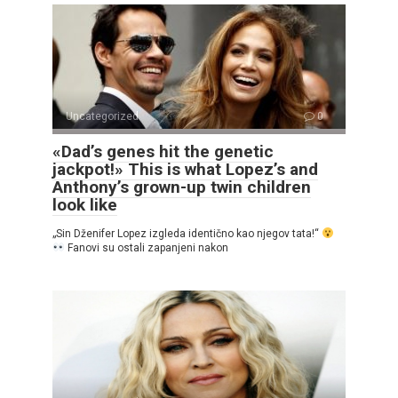
Uncategorized
0
«Dad’s genes hit the genetic
jackpot!» This is what Lopez’s and
Anthony’s grown-up twin children
look like
„Sin Dženifer Lopez izgleda identično kao njegov tata!“
Fanovi su ostali zapanjeni nakon