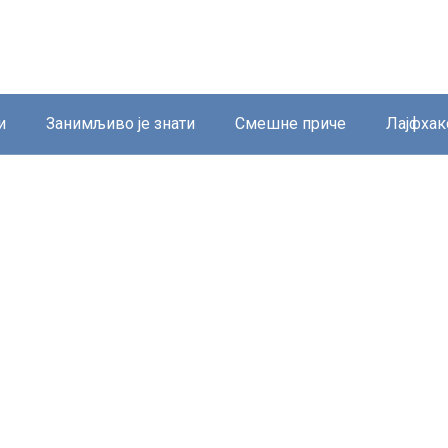
и
Занимљиво је знати
Смешне приче
Лајфхак