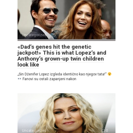
Uncategorized
0
«Dad’s genes hit the genetic
jackpot!» This is what Lopez’s and
Anthony’s grown-up twin children
look like
„Sin Dženifer Lopez izgleda identično kao njegov tata!“
Fanovi su ostali zapanjeni nakon
Uncategorized
0