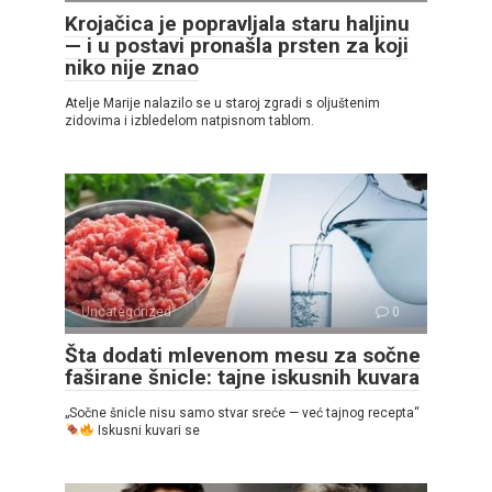
Krojačica je popravljala staru haljinu
— i u postavi pronašla prsten za koji
niko nije znao
Atelje Marije nalazilo se u staroj zgradi s oljuštenim
zidovima i izbledelom natpisnom tablom.
Uncategorized
0
Šta dodati mlevenom mesu za sočne
faširane šnicle: tajne iskusnih kuvara
„Sočne šnicle nisu samo stvar sreće — već tajnog recepta“
Iskusni kuvari se