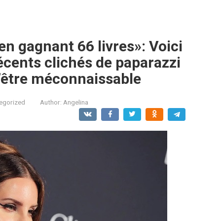
n gagnant 66 livres»: Voici
écents clichés de paparazzi
d’être méconnaissable
egorized
Author:
Angelina