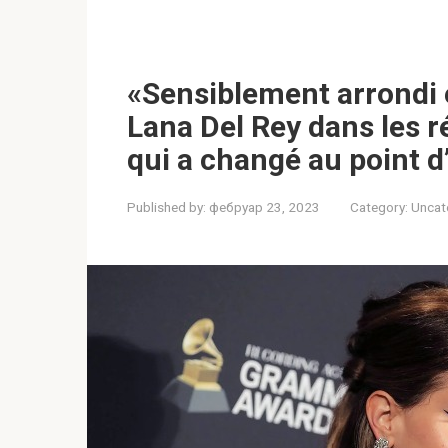
«Sensiblement arrondi e
Lana Del Rey dans les r
qui a changé au point 
Published by:
фебруар 23, 2023
Category:
Uncat