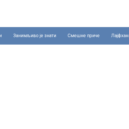
и
Занимљиво је знати
Смешне приче
Лајфхак